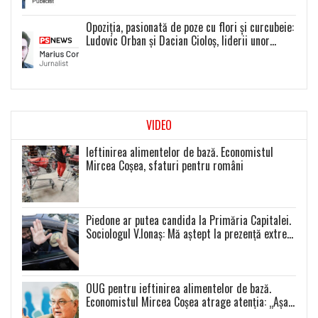
Opoziția, pasionată de poze cu flori și curcubeie:
Ludovic Orban și Dacian Cioloș, liderii unor
proiecte politice inexistente
VIDEO
Ieftinirea alimentelor de bază. Economistul
Mircea Coșea, sfaturi pentru români
Piedone ar putea candida la Primăria Capitalei.
Sociologul V.Ionaș: Mă aștept la prezență extrem
de scăzută la toate alegerile
OUG pentru ieftinirea alimentelor de bază.
Economistul Mircea Coșea atrage atenția: „Așa
se va întâmpla cu toate celelalte produse”