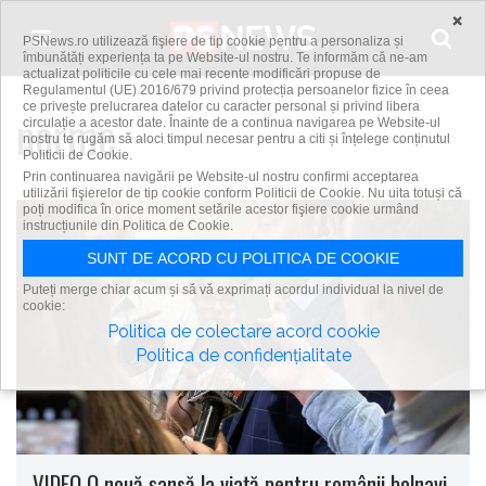
Skip to content
×
PSNews.ro utilizează fişiere de tip cookie pentru a personaliza și
îmbunătăți experiența ta pe Website-ul nostru. Te informăm că ne-am
actualizat politicile cu cele mai recente modificări propuse de
Regulamentul (UE) 2016/679 privind protecția persoanelor fizice în ceea
ce privește prelucrarea datelor cu caracter personal și privind libera
norme
circulație a acestor date. Înainte de a continua navigarea pe Website-ul
nostru te rugăm să aloci timpul necesar pentru a citi și înțelege conținutul
Politicii de Cookie.
Prin continuarea navigării pe Website-ul nostru confirmi acceptarea
utilizării fişierelor de tip cookie conform Politicii de Cookie. Nu uita totuși că
poți modifica în orice moment setările acestor fişiere cookie urmând
instrucțiunile din Politica de Cookie.
SUNT DE ACORD CU POLITICA DE COOKIE
Puteți merge chiar acum și să vă exprimați acordul individual la nivel de
cookie:
Politica de colectare acord cookie
Politica de confidențialitate
VIDEO O nouă şansă la viaţă pentru românii bolnavi