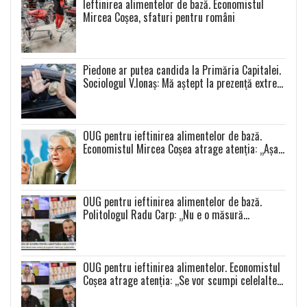
Ieftinirea alimentelor de bază. Economistul
Mircea Coșea, sfaturi pentru români
Piedone ar putea candida la Primăria Capitalei.
Sociologul V.Ionaș: Mă aștept la prezență extrem
de scăzută la toate alegerile
OUG pentru ieftinirea alimentelor de bază.
Economistul Mircea Coșea atrage atenția: „Așa
se va întâmpla cu toate celelalte produse”
OUG pentru ieftinirea alimentelor de bază.
Politologul Radu Carp: „Nu e o măsură
populistă!”
OUG pentru ieftinirea alimentelor. Economistul
Coșea atrage atenția: ,,Se vor scumpi celelalte
alimente și se va produce o distorsiune a pieței”