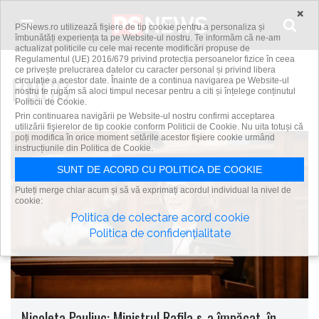
Skip to content
×
PSNews.ro utilizează fişiere de tip cookie pentru a personaliza și
îmbunătăți experiența ta pe Website-ul nostru. Te informăm că ne-am
actualizat politicile cu cele mai recente modificări propuse de
Regulamentul (UE) 2016/679 privind protecția persoanelor fizice în ceea
ce privește prelucrarea datelor cu caracter personal și privind libera
PNCC
circulație a acestor date. Înainte de a continua navigarea pe Website-ul
nostru te rugăm să aloci timpul necesar pentru a citi și înțelege conținutul
Politicii de Cookie.
Prin continuarea navigării pe Website-ul nostru confirmi acceptarea
utilizării fişierelor de tip cookie conform Politicii de Cookie. Nu uita totuși că
poți modifica în orice moment setările acestor fişiere cookie urmând
instrucțiunile din Politica de Cookie.
SUNT DE ACORD CU POLITICA DE COOKIE
Puteți merge chiar acum și să vă exprimați acordul individual la nivel de
cookie:
Politica de colectare acord cookie
Politica de confidențialitate
Nicoleta Pauliuc: Ministrul Rafila s-a împăcat, în