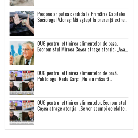
Piedone ar putea candida la Primăria Capitalei.
Sociologul V.Ionaș: Mă aștept la prezență extrem
de scăzută la toate alegerile
OUG pentru ieftinirea alimentelor de bază.
Economistul Mircea Coșea atrage atenția: „Așa
se va întâmpla cu toate celelalte produse”
OUG pentru ieftinirea alimentelor de bază.
Politologul Radu Carp: „Nu e o măsură
populistă!”
OUG pentru ieftinirea alimentelor. Economistul
Coșea atrage atenția: ,,Se vor scumpi celelalte
alimente și se va produce o distorsiune a pieței”