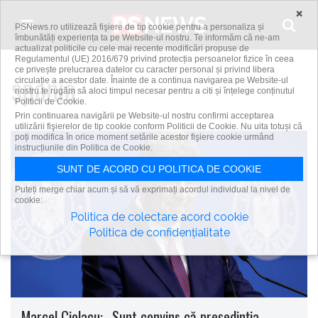
Skip to content
×
PSNews.ro utilizează fişiere de tip cookie pentru a personaliza și
îmbunătăți experiența ta pe Website-ul nostru. Te informăm că ne-am
actualizat politicile cu cele mai recente modificări propuse de
Regulamentul (UE) 2016/679 privind protecția persoanelor fizice în ceea
ce privește prelucrarea datelor cu caracter personal și privind libera
spania
circulație a acestor date. Înainte de a continua navigarea pe Website-ul
nostru te rugăm să aloci timpul necesar pentru a citi și înțelege conținutul
Politicii de Cookie.
Prin continuarea navigării pe Website-ul nostru confirmi acceptarea
utilizării fişierelor de tip cookie conform Politicii de Cookie. Nu uita totuși că
poți modifica în orice moment setările acestor fişiere cookie urmând
instrucțiunile din Politica de Cookie.
SUNT DE ACORD CU POLITICA DE COOKIE
Puteți merge chiar acum și să vă exprimați acordul individual la nivel de
cookie:
Politica de colectare acord cookie
Politica de confidențialitate
Marcel Ciolacu: „Sunt convins că președinția