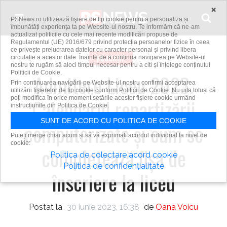
Skip to content
×
PSNews.ro utilizează fişiere de tip cookie pentru a personaliza și
îmbunătăți experiența ta pe Website-ul nostru. Te informăm că ne-am
actualizat politicile cu cele mai recente modificări propuse de
Regulamentul (UE) 2016/679 privind protecția persoanelor fizice în ceea
ce privește prelucrarea datelor cu caracter personal și privind libera
EDUCAȚIE
circulație a acestor date. Înainte de a continua navigarea pe Website-ul
nostru te rugăm să aloci timpul necesar pentru a citi și înțelege conținutul
Politicii de Cookie.
Admitere Liceu 2023.
Prin continuarea navigării pe Website-ul nostru confirmi acceptarea
utilizării fişierelor de tip cookie conform Politicii de Cookie. Nu uita totuși că
poți modifica în orice moment setările acestor fişiere cookie urmând
Calendarul repartizării
instrucțiunile din Politica de Cookie.
SUNT DE ACORD CU POLITICA DE COOKIE
computerizate și cum se
Puteți merge chiar acum și să vă exprimați acordul individual la nivel de
cookie:
completează fișa de
Politica de colectare acord cookie
Politica de confidențialitate
înscriere la liceu
Postat la
30 iunie 2023, 16:38
de
Oana Voicu