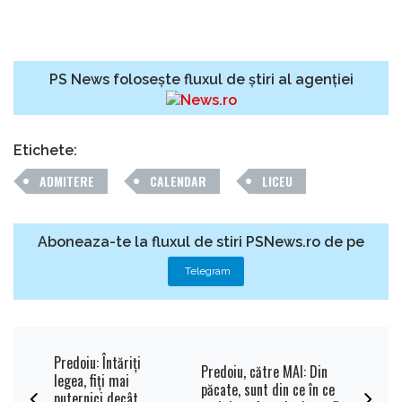
PS News folosește fluxul de știri al agenției
Etichete:
ADMITERE
CALENDAR
LICEU
Aboneaza-te la fluxul de stiri PSNews.ro de pe
Telegram
Predoiu: Întăriți
Predoiu, către MAI: Din
legea, fiți mai
păcate, sunt din ce în ce
puternici decât