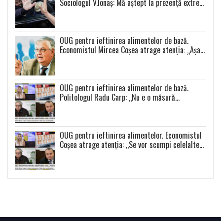
Sociologul V.Ionaș: Mă aștept la prezență extrem
de scăzută la toate alegerile
OUG pentru ieftinirea alimentelor de bază.
Economistul Mircea Coșea atrage atenția: „Așa
se va întâmpla cu toate celelalte produse”
OUG pentru ieftinirea alimentelor de bază.
Politologul Radu Carp: „Nu e o măsură
populistă!”
OUG pentru ieftinirea alimentelor. Economistul
Coșea atrage atenția: ,,Se vor scumpi celelalte
alimente și se va produce o distorsiune a pieței”