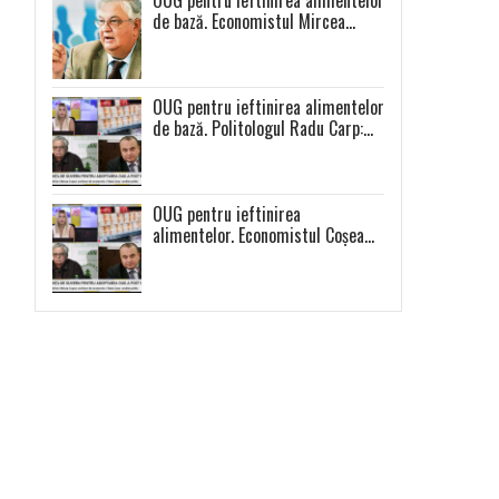
de bază. Economistul Mircea
Coșea atrage atenția: „Așa se va
întâmpla cu toate celelalte
produse”
OUG pentru ieftinirea alimentelor
de bază. Politologul Radu Carp:
„Nu e o măsură populistă!”
OUG pentru ieftinirea
alimentelor. Economistul Coșea
atrage atenția: ,,Se vor scumpi
celelalte alimente și se va
produce o distorsiune a pieței”