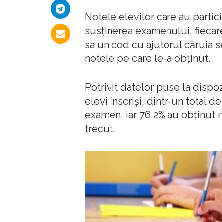
Notele elevilor care au partic
susţinerea examenului, fiecare 
sa un cod cu ajutorul căruia s
notele pe care le-a obţinut.
Potrivit datelor puse la dispo
elevi înscrişi, dintr-un total d
examen, iar 76,2% au obţinut 
trecut.