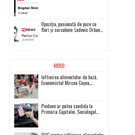
Opoziția, pasionată de poze cu
flori și curcubeie: Ludovic Orban
și Dacian Cioloș, liderii unor
proiecte politice inexistente
VIDEO
Ieftinirea alimentelor de bază.
Economistul Mircea Coșea,
sfaturi pentru români
Piedone ar putea candida la
Primăria Capitalei. Sociologul
V.Ionaș: Mă aștept la prezență
extrem de scăzută la toate
alegerile
OUG pentru ieftinirea alimentelor