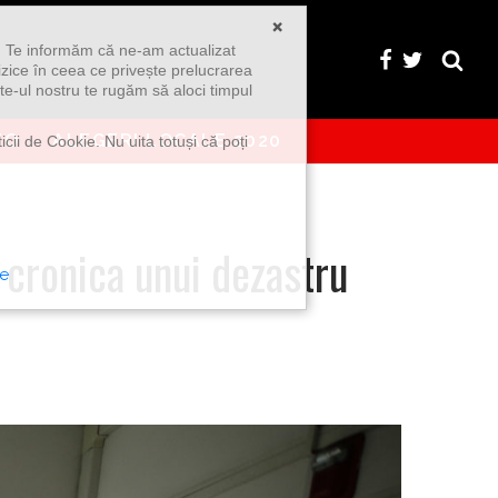
×
u. Te informăm că ne-am actualizat
izice în ceea ce privește prelucrarea
te-ul nostru te rugăm să aloci timpul
EO
ALEGERI LOCALE 2020
icii de Cookie. Nu uita totuși că poți
 cronica unui dezastru
te