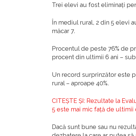
Trei elevi au fost eliminaţi pe
În mediul rural, 2 din 5 elevi a
măcar 7.
Procentul de peste 76% de pro
procent din ultimii 6 ani – s
Un record surprinzător este p
rural – aproape 40%.
CITEŞTE ŞI: Rezultate la Eval
5 este mai mic față de ultimii 
Dacă sunt bune sau nu rezulta
dezbatere la care ar putea să 