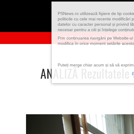
Skip to content
PSNews.ro utilizează fişiere de tip cook
politicile cu cele mai recente modificăr
datelor cu caracter personal și privind l
necesar pentru a citi și înțelege conținutu
POLITICĂ
SOCIETATE
Prin continuarea navigării pe Website-ul n
modifica în orice moment setările acestor
Puteți merge chiar acum și să vă exprimaț
ANALIZĂ Rezultatele o
P