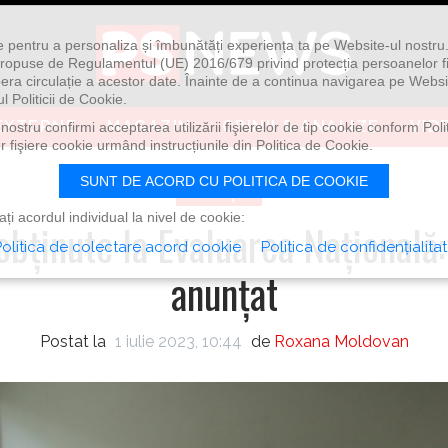
ie pentru a personaliza și îmbunătăți experiența ta pe Website-ul nostr
i propuse de Regulamentul (UE) 2016/679 privind protecția persoanelor f
ibera circulație a acestor date. Înainte de a continua navigarea pe Websi
l Politicii de Cookie.
EXTERNE
MAGAZIN
OPINII & ANALIZE
VID
ostru confirmi acceptarea utilizării fişierelor de tip cookie conform Polit
 fişiere cookie urmând instrucțiunile din Politica de Cookie.
SUNT DE ACORD CU POLITICA DE COOKIE
EDUCAȚIE
i acordul individual la nivel de cookie:
bţinute la Evaluarea Naţională:
olitica de colectare acord cookie
Politica de confidențialita
anunţat
Postat la
1 iulie 2023, 10:44
de
Roxana Moldovan