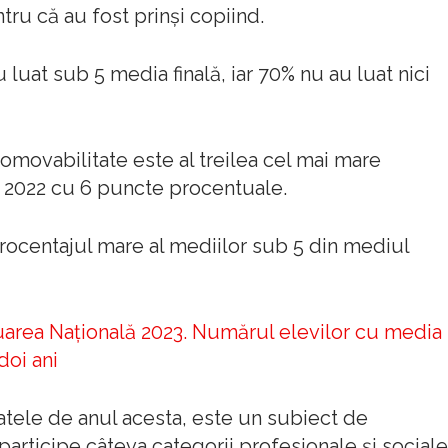
ntru că au fost prinşi copiind.
u luat sub 5 media finală, iar 70% nu au luat nici
movabilitate este al treilea cel mai mare
ub 2022 cu 6 puncte procentuale.
rocentajul mare al mediilor sub 5 din mediul
uarea Națională 2023. Numărul elevilor cu media
doi ani
tele de anul acesta, este un subiect de
participe câteva categorii profesionale şi sociale