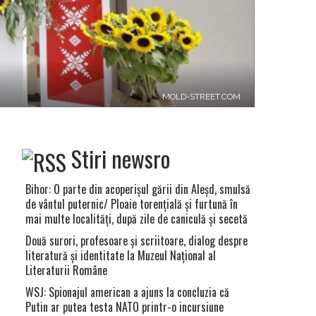
MOLD-STREET.COM
Stiri newsro
Bihor: O parte din acoperişul gării din Aleşd, smulsă
de vântul puternic/ Ploaie torenţială şi furtună în
mai multe localităţi, după zile de caniculă şi secetă
Două surori, profesoare şi scriitoare, dialog despre
literatură şi identitate la Muzeul Naţional al
Literaturii Române
WSJ: Spionajul american a ajuns la concluzia că
Putin ar putea testa NATO printr-o incursiune