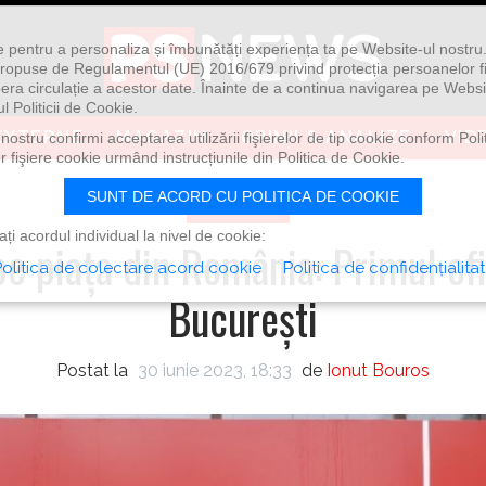
ie pentru a personaliza și îmbunătăți experiența ta pe Website-ul nostr
i propuse de Regulamentul (UE) 2016/679 privind protecția persoanelor f
ibera circulație a acestor date. Înainte de a continua navigarea pe Websi
l Politicii de Cookie.
EXTERNE
MAGAZIN
OPINII & ANALIZE
VID
ostru confirmi acceptarea utilizării fişierelor de tip cookie conform Polit
 fişiere cookie urmând instrucțiunile din Politica de Cookie.
SUNT DE ACORD CU POLITICA DE COOKIE
SOCIETATE
i acordul individual la nivel de cookie:
e piața din România: Primul ofi
olitica de colectare acord cookie
Politica de confidențialita
București
Postat la
30 iunie 2023, 18:33
de
Ionut Bouros