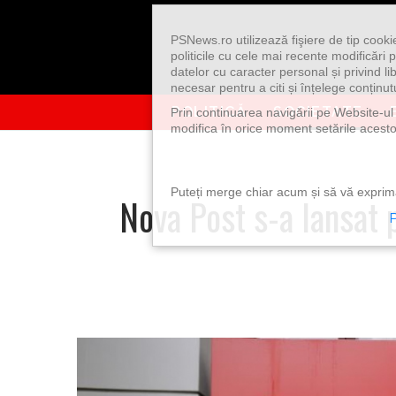
Skip to content
PSNews.ro utilizează fişiere de tip cook
politicile cu cele mai recente modificăr
datelor cu caracter personal și privind l
necesar pentru a citi și înțelege conținutu
POLITICĂ
SOCIETATE
Prin continuarea navigării pe Website-ul n
modifica în orice moment setările acestor
Puteți merge chiar acum și să vă exprimaț
Nova Post s-a lansat p
P