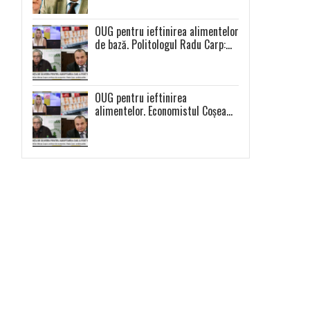
întâmpla cu toate celelalte
produse”
OUG pentru ieftinirea alimentelor
de bază. Politologul Radu Carp:
„Nu e o măsură populistă!”
OUG pentru ieftinirea
alimentelor. Economistul Coșea
atrage atenția: ,,Se vor scumpi
celelalte alimente și se va
produce o distorsiune a pieței”