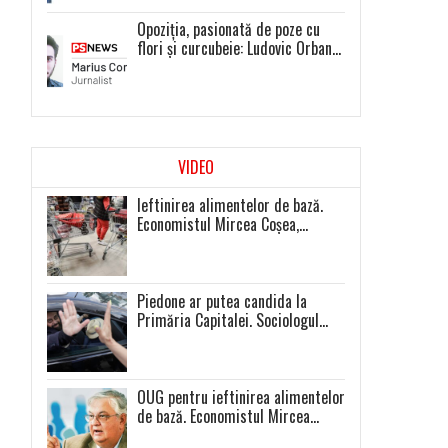
Opoziția, pasionată de poze cu
flori și curcubeie: Ludovic Orban
și Dacian Cioloș, liderii unor
proiecte politice inexistente
VIDEO
Ieftinirea alimentelor de bază.
Economistul Mircea Coșea,
sfaturi pentru români
Piedone ar putea candida la
Primăria Capitalei. Sociologul
V.Ionaș: Mă aștept la prezență
extrem de scăzută la toate
alegerile
OUG pentru ieftinirea alimentelor
de bază. Economistul Mircea
Coșea atrage atenția: „Așa se va