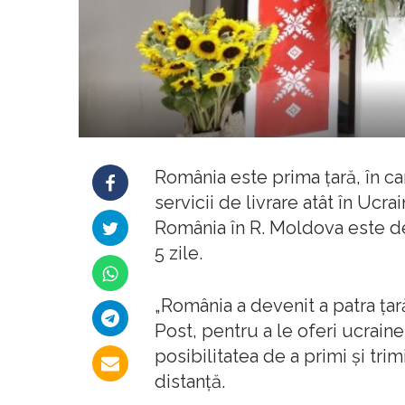
România este prima țară, în c
servicii de livrare atât în Ucra
România în R. Moldova este de a
5 zile.
„România a devenit a patra ța
Post, pentru a le oferi ucrain
posibilitatea de a primi și tri
distanță.