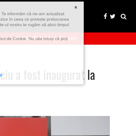
×
u. Te informăm că ne-am actualizat
izice în ceea ce privește prelucrarea
te-ul nostru te rugăm să aloci timpul
EO
ALEGERI LOCALE 2020
icii de Cookie. Nu uita totuși că poți
ciu a fost inaugurat la
te