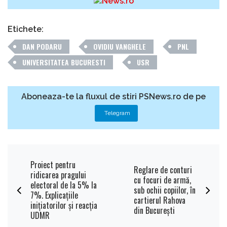
Etichete:
DAN PODARU
OVIDIU VANGHELE
PNL
UNIVERSITATEA BUCURESTI
USR
Aboneaza-te la fluxul de stiri PSNews.ro de pe
Telegram
Proiect pentru
Reglare de conturi
ridicarea pragului
cu focuri de armă,
electoral de la 5% la
sub ochii copiilor, în
7%. Explicațiile
cartierul Rahova
inițiatorilor și reacția
din Bucureşti
UDMR