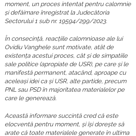
moment, un proces intentat pentru calomnie
şi defăimare înregistrat la Judecătoria
Sectorului 1 sub nr. 19594/299/2023.
În consecinţă, reacţiile calomnioase ale lui
Ovidiu Vanghele sunt motivate, atât de
existenţa acestui proces, cât şi de simpatiile
sale politice (apropiate de USR), pe care şi le
manifestă permanent, atacând, aproape cu
aceleaşi idei ca şi USR, alte partide, precum
PNL sau PSD în majoritatea materialelor pe
care le generează.
Această informare succintă cred că este
elocventă pentru moment, şi îşi doreşte să
arate că toate materialele generate în ultima