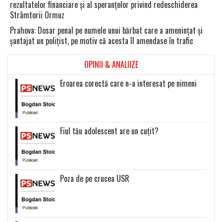
rezultatelor financiare şi al speranţelor privind redeschiderea
Strâmtorii Ormuz
Prahova: Dosar penal pe numele unui bărbat care a ameninţat şi
şantajat un poliţist, pe motiv că acesta îl amendase în trafic
OPINII & ANALIIZE
Eroarea corectă care n-a interesat pe nimeni
Fiul tău adolescent are un cuțit?
Poza de pe crucea USR