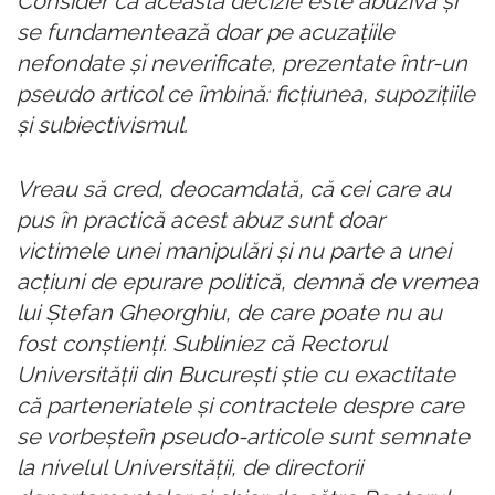
Consider că această decizie este abuzivă şi
se fundamentează doar pe acuzaţiile
nefondate şi neverificate, prezentate într-un
pseudo articol ce îmbină: ficţiunea, supoziţiile
şi subiectivismul.
Vreau să cred, deocamdată, că cei care au
pus în practică acest abuz sunt doar
victimele unei manipulări şi nu parte a unei
acţiuni de epurare politică, demnă de vremea
lui Ştefan Gheorghiu, de care poate nu au
fost conştienţi. Subliniez că Rectorul
Universităţii din Bucureşti ştie cu exactitate
că parteneriatele şi contractele despre care
se vorbeşteîn pseudo-articole sunt semnate
la nivelul Universităţii, de directorii