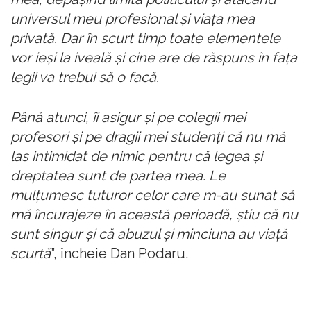
universul meu profesional şi viaţa mea
privată. Dar în scurt timp toate elementele
vor ieşi la iveală şi cine are de răspuns în faţa
legii va trebui să o facă.
Până atunci, îi asigur şi pe colegii mei
profesori şi pe dragii mei studenţi că nu mă
las intimidat de nimic pentru că legea şi
dreptatea sunt de partea mea. Le
mulţumesc tuturor celor care m-au sunat să
mă încurajeze în această perioadă, ştiu că nu
sunt singur şi că abuzul şi minciuna au viaţă
scurtă
”, încheie Dan Podaru.