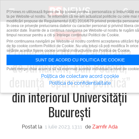
Skip to content
PSNews.ro utilizează fişiere de tip cookie pentru a personaliza și îmbunătăți e
ta pe Website-ul nostru. Te informăm că ne-am actualizat politicile cu cele mai 
modificări propuse de Regulamentul (UE) 2016/679 privind protecția persoanelo
în ceea ce privește prelucrarea datelor cu caracter personal și privind libera cir
acestor date. Înainte de a continua navigarea pe Website-ul nostru te rugăm să
POLITICĂ
timpul necesar pentru a citi și înțelege conținutul Politicii de Cookie.
Prin continuarea navigării pe Website-ul nostru confirmi acceptarea utilizării fiş
Prodecanul de la Facultatea
de tip cookie conform Politicii de Cookie. Nu uita totuși că poți modifica în ori
setările acestor fişiere cookie urmând instrucțiunile din Politica de Cookie.
SUNT DE ACORD CU POLITICA DE COOKIE
de Jurnalism, Dan Podaru,
Puteți merge chiar acum și să vă exprimați acordul individual la nivel de cookie
denunță ”epurarea politică”
Politica de colectare acord cookie
Politica de confidențialitate
din interiorul Universității
București
Postat la
1 iulie 2023, 13:11
de
Zamfir Ada