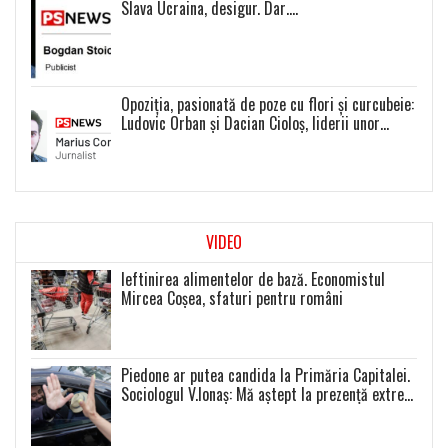
Slava Ucraina, desigur. Dar….
Opoziția, pasionată de poze cu flori și curcubeie:
Ludovic Orban și Dacian Cioloș, liderii unor
proiecte politice inexistente
VIDEO
Ieftinirea alimentelor de bază. Economistul
Mircea Coșea, sfaturi pentru români
Piedone ar putea candida la Primăria Capitalei.
Sociologul V.Ionaș: Mă aștept la prezență extrem
de scăzută la toate alegerile