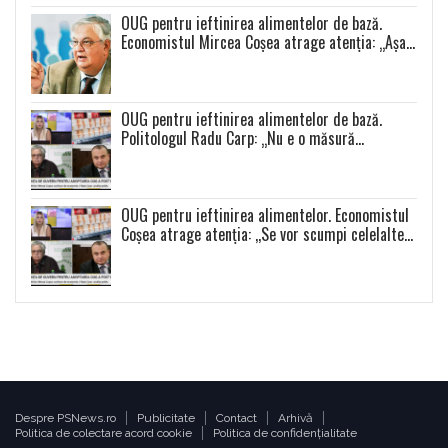
OUG pentru ieftinirea alimentelor de bază.
Economistul Mircea Coșea atrage atenția: „Așa
se va întâmpla cu toate celelalte produse”
OUG pentru ieftinirea alimentelor de bază.
Politologul Radu Carp: „Nu e o măsură
populistă!”
OUG pentru ieftinirea alimentelor. Economistul
Coșea atrage atenția: ,,Se vor scumpi celelalte
alimente și se va produce o distorsiune a pieței”
Despre PSNews.ro
Publicitate
Contact
Arhivă
Politica de colectare acord cookie
Politica de confidențialitate