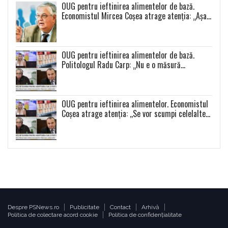
OUG pentru ieftinirea alimentelor de bază.
Economistul Mircea Coșea atrage atenția: „Așa
se va întâmpla cu toate celelalte produse”
OUG pentru ieftinirea alimentelor de bază.
Politologul Radu Carp: „Nu e o măsură
populistă!”
OUG pentru ieftinirea alimentelor. Economistul
Coșea atrage atenția: ,,Se vor scumpi celelalte
alimente și se va produce o distorsiune a pieței”
Despre PSNews.ro
Publicitate
Contact
Arhivă
Politica de colectare acord cookie
Politica de confidențialitate