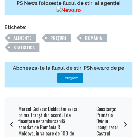
PS News folosește fluxul de știri al agenției
Etichete:
ALIMENTE
PREȚURI
ROMÂNIA
STATISTICA
Aboneaza-te la fluxul de stiri PSNews.ro de pe
Telegram
Marcel Ciolacu: Deblocăm azi şi
Constanța:
prima tranşă din acordul de
Primăria
finanţare nerambursabilă
Ovidiu
acordat de România R.
inaugurează
Moldova, în valoare de 100 de
Castrul