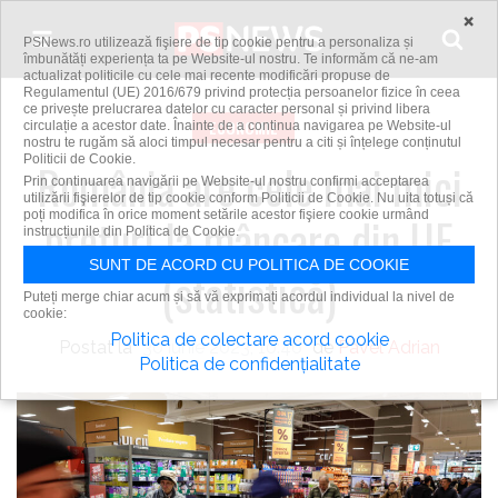
Skip to content
×
PSNews.ro utilizează fişiere de tip cookie pentru a personaliza și
îmbunătăți experiența ta pe Website-ul nostru. Te informăm că ne-am
actualizat politicile cu cele mai recente modificări propuse de
Regulamentul (UE) 2016/679 privind protecția persoanelor fizice în ceea
ce privește prelucrarea datelor cu caracter personal și privind libera
ECONOMIE
circulație a acestor date. Înainte de a continua navigarea pe Website-ul
nostru te rugăm să aloci timpul necesar pentru a citi și înțelege conținutul
Politicii de Cookie.
România are cele mai mici
Prin continuarea navigării pe Website-ul nostru confirmi acceptarea
utilizării fişierelor de tip cookie conform Politicii de Cookie. Nu uita totuși că
poți modifica în orice moment setările acestor fişiere cookie urmând
preţuri la mâncare din UE
instrucțiunile din Politica de Cookie.
SUNT DE ACORD CU POLITICA DE COOKIE
(statistică)
Puteți merge chiar acum și să vă exprimați acordul individual la nivel de
cookie:
Politica de colectare acord cookie
Postat la
30 iunie 2023, 10:46
de
Pavel Adrian
Politica de confidențialitate