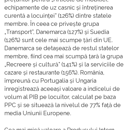
echipamente de uz casnic şi întreţinerea
curentă a locuinţei” (126%) dintre statele
membre. În ceea ce priveşte grupa
„Transport”, Danemarca (127%) şi Suedia
(126%) sunt cele mai scumpe ţări din UE.
Danemarca se detaşează de restul statelor
membre, fiind cea mai scumpă ţară la grupa
„Recreere şi cultură” (141%) şi la serviciile de
cazare şi restaurante (156%). România,
împreună cu Portugalia şi Ungaria
înregistrează aceeaşi valoare a indicelui de
volum al PIB pe locuitor, calculat pe baza
PPC şi se situează la nivelul de 77% faţă de
media Uniunii Europene.
Cea mai mică valoare a Produsului Intern