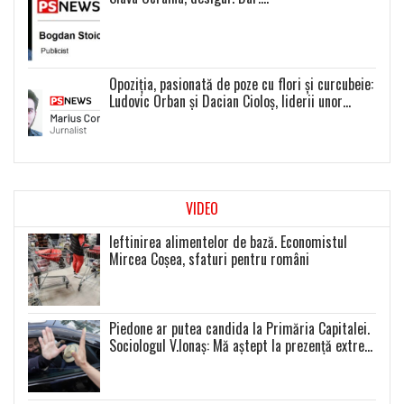
Opoziția, pasionată de poze cu flori și curcubeie:
Ludovic Orban și Dacian Cioloș, liderii unor
proiecte politice inexistente
VIDEO
Ieftinirea alimentelor de bază. Economistul
Mircea Coșea, sfaturi pentru români
Piedone ar putea candida la Primăria Capitalei.
Sociologul V.Ionaș: Mă aștept la prezență extrem
de scăzută la toate alegerile