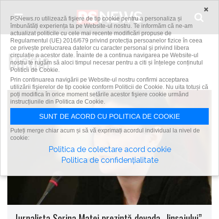
Skip to content
×
PSNews.ro utilizează fişiere de tip cookie pentru a personaliza și
îmbunătăți experiența ta pe Website-ul nostru. Te informăm că ne-am
actualizat politicile cu cele mai recente modificări propuse de
Regulamentul (UE) 2016/679 privind protecția persoanelor fizice în ceea
ce privește prelucrarea datelor cu caracter personal și privind libera
Media
circulație a acestor date. Înainte de a continua navigarea pe Website-ul
nostru te rugăm să aloci timpul necesar pentru a citi și înțelege conținutul
Politicii de Cookie.
Prin continuarea navigării pe Website-ul nostru confirmi acceptarea
utilizării fişierelor de tip cookie conform Politicii de Cookie. Nu uita totuși că
poți modifica în orice moment setările acestor fişiere cookie urmând
instrucțiunile din Politica de Cookie.
SUNT DE ACORD CU POLITICA DE COOKIE
Puteți merge chiar acum și să vă exprimați acordul individual la nivel de
cookie:
Politica de colectare acord cookie
Politica de confidențialitate
Jurnalista Sorina Matei prezintă dovada „linșajului”