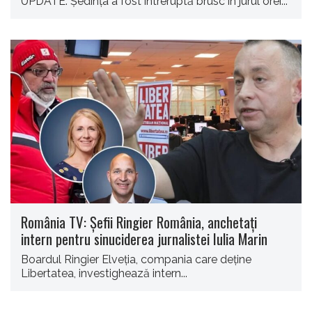
UPDATE. Şedinţa a fost întreruptă brusc în jurul orei...
România TV: Șefii Ringier România, anchetați
intern pentru sinuciderea jurnalistei Iulia Marin
Boardul Ringier Elveţia, compania care deține
Libertatea, investighează intern...