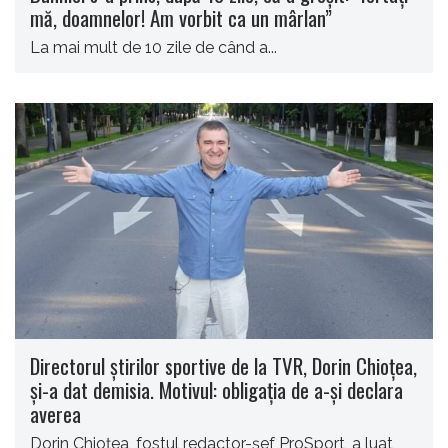
mă, doamnelor! Am vorbit ca un mârlan”
La mai mult de 10 zile de când a...
Directorul ştirilor sportive de la TVR, Dorin Chioțea,
și-a dat demisia. Motivul: obligația de a-și declara
averea
Dorin Chioțea, fostul redactor-șef ProSport, a luat