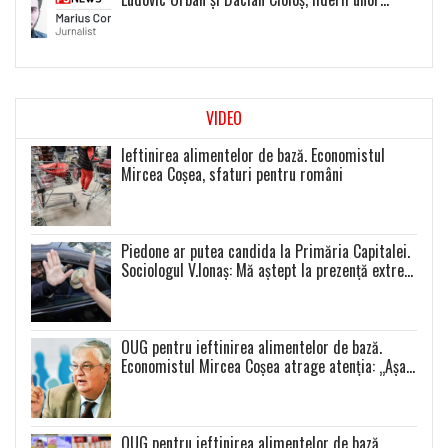
proiecte politice inexistente
VIDEO
Ieftinirea alimentelor de bază. Economistul
Mircea Coșea, sfaturi pentru români
Piedone ar putea candida la Primăria Capitalei.
Sociologul V.Ionaș: Mă aștept la prezență extrem
de scăzută la toate alegerile
OUG pentru ieftinirea alimentelor de bază.
Economistul Mircea Coșea atrage atenția: „Așa
se va întâmpla cu toate celelalte produse”
OUG pentru ieftinirea alimentelor de bază.