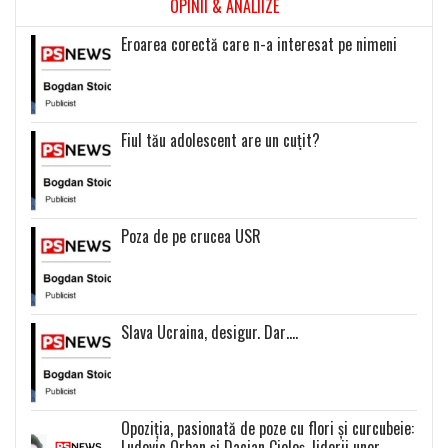
OPINII & ANALIIZE
Eroarea corectă care n-a interesat pe nimeni
Fiul tău adolescent are un cuțit?
Poza de pe crucea USR
Slava Ucraina, desigur. Dar….
Opoziția, pasionată de poze cu flori și curcubeie:
Ludovic Orban și Dacian Cioloș, liderii unor