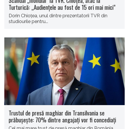
Scandal „mondial” la TVR. Chioțea, atac la
Turturică: „Audiențele au fost de 15 ori mai mici”
Dorin Chioțea, unul dintre prezentatorii TVR din
studiourile pentru...
Trustul de presă maghiar din Transilvania se
prăbușește: 70% dintre angajați vor fi concediați
​Cel mai mare trust de presă maghiar din România...