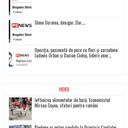
Slava Ucraina, desigur. Dar….
Opoziția, pasionată de poze cu flori și curcubeie:
Ludovic Orban și Dacian Cioloș, liderii unor
proiecte politice inexistente
VIDEO
Ieftinirea alimentelor de bază. Economistul
Mircea Coșea, sfaturi pentru români
Piedone ar putea candida la Primăria Capitalei.