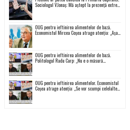
Sociologul V.Ionaș: Mă aștept la prezență extrem
de scăzută la toate alegerile
OUG pentru ieftinirea alimentelor de bază.
Economistul Mircea Coșea atrage atenția: „Așa
se va întâmpla cu toate celelalte produse”
OUG pentru ieftinirea alimentelor de bază.
Politologul Radu Carp: „Nu e o măsură
populistă!”
OUG pentru ieftinirea alimentelor. Economistul
Coșea atrage atenția: ,,Se vor scumpi celelalte
alimente și se va produce o distorsiune a pieței”