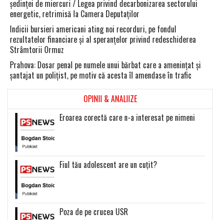
şedinţei de miercuri / Legea privind decarbonizarea sectorului
energetic, retrimisă la Camera Deputaţilor
Indicii bursieri americani ating noi recorduri, pe fondul
rezultatelor financiare şi al speranţelor privind redeschiderea
Strâmtorii Ormuz
Prahova: Dosar penal pe numele unui bărbat care a ameninţat şi
şantajat un poliţist, pe motiv că acesta îl amendase în trafic
OPINII & ANALIIZE
Eroarea corectă care n-a interesat pe nimeni
Fiul tău adolescent are un cuțit?
Poza de pe crucea USR