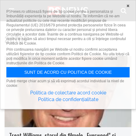
Skip to content
×
PSNews.ro utilizează fişiere de tip cookie pentru a personaliza și
îmbunătăți experiența ta pe Website-ul nostru. Te informăm că ne-am
actualizat politicile cu cele mai recente modificări propuse de
Regulamentul (UE) 2016/679 privind protecția persoanelor fizice în ceea
ce privește prelucrarea datelor cu caracter personal și privind libera
actor
circulație a acestor date. Înainte de a continua navigarea pe Website-ul
nostru te rugăm să aloci timpul necesar pentru a citi și înțelege conținutul
Politicii de Cookie.
Prin continuarea navigării pe Website-ul nostru confirmi acceptarea
utilizării fişierelor de tip cookie conform Politicii de Cookie. Nu uita totuși că
poți modifica în orice moment setările acestor fişiere cookie urmând
instrucțiunile din Politica de Cookie.
SUNT DE ACORD CU POLITICA DE COOKIE
Puteți merge chiar acum și să vă exprimați acordul individual la nivel de
cookie:
Politica de colectare acord cookie
Politica de confidențialitate
Treat Williams, starul din filmele „Everwood” şi