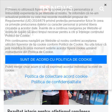
Skip to content
×
PSNews.ro utilizează fişiere de tip cookie pentru a personaliza și
îmbunătăți experiența ta pe Website-ul nostru. Te informăm că ne-am
actualizat politicile cu cele mai recente modificări propuse de
Regulamentul (UE) 2016/679 privind protecția persoanelor fizice în ceea
ce privește prelucrarea datelor cu caracter personal și privind libera
atletism
circulație a acestor date. Înainte de a continua navigarea pe Website-ul
nostru te rugăm să aloci timpul necesar pentru a citi și înțelege conținutul
Politicii de Cookie.
Prin continuarea navigării pe Website-ul nostru confirmi acceptarea
utilizării fişierelor de tip cookie conform Politicii de Cookie. Nu uita totuși că
poți modifica în orice moment setările acestor fişiere cookie urmând
instrucțiunile din Politica de Cookie.
SUNT DE ACORD CU POLITICA DE COOKIE
Puteți merge chiar acum și să vă exprimați acordul individual la nivel de
cookie:
Politica de colectare acord cookie
Politica de confidențialitate
Rezultat istoric pentru atletismul românesc –