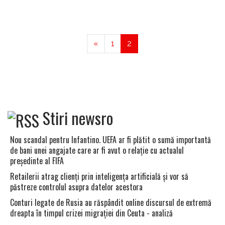
«
1
2
Stiri newsro
Nou scandal pentru Infantino. UEFA ar fi plătit o sumă importantă
de bani unei angajate care ar fi avut o relaţie cu actualul
preşedinte al FIFA
Retailerii atrag clienţi prin inteligenţa artificială şi vor să
păstreze controlul asupra datelor acestora
Conturi legate de Rusia au răspândit online discursul de extremă
dreapta în timpul crizei migraţiei din Ceuta - analiză