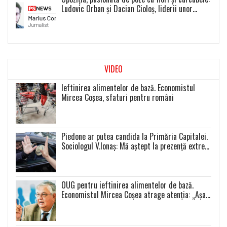
Ludovic Orban și Dacian Cioloș, liderii unor
proiecte politice inexistente
VIDEO
Ieftinirea alimentelor de bază. Economistul
Mircea Coșea, sfaturi pentru români
Piedone ar putea candida la Primăria Capitalei.
Sociologul V.Ionaș: Mă aștept la prezență extrem
de scăzută la toate alegerile
OUG pentru ieftinirea alimentelor de bază.
Economistul Mircea Coșea atrage atenția: „Așa
se va întâmpla cu toate celelalte produse”