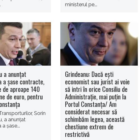
.
ministerul pe...
u a anunţat
Grindeanu: Dacă eşti
 a şase contracte,
economist sau jurist ai voie
re de aproape 140
să intri în orice Consiliu de
ne de euro, pentru
Administraţie, mai puţin la
Constanţa
Portul Constanţa/ Am
considerat necesar să
Transporturilor, Sorin
schimbăm legea, această
, a anunţat
chestiune extrem de
a şase...
restrictivă