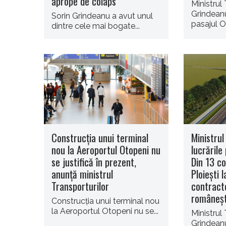
aprope de colaps
Ministrul 
Grindean
Sorin Grindeanu a avut unul
pasajul Ol
dintre cele mai bogate...
Construcţia unui terminal
Ministrul
nou la Aeroportul Otopeni nu
lucrările
se justifică în prezent,
Din 13 co
anunţă ministrul
Ploieşti 
Transporturilor
contract
româneşt
Construcţia unui terminal nou
la Aeroportul Otopeni nu se...
Ministrul 
Grindeanu