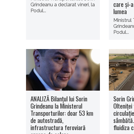
care şi-
Grindeanu a declarat vineri, la
lumea
Podul...
Ministrul 
Grindeanu
Podul...
ANALIZĂ Bilanțul lui Sorin
Sorin Gri
Grindeanu la Ministerul
Olteniţei
Transporturilor: doar 53 km
circulaţi
de autostradă,
sâmbătă.
infrastructura feroviară
fluidiza c