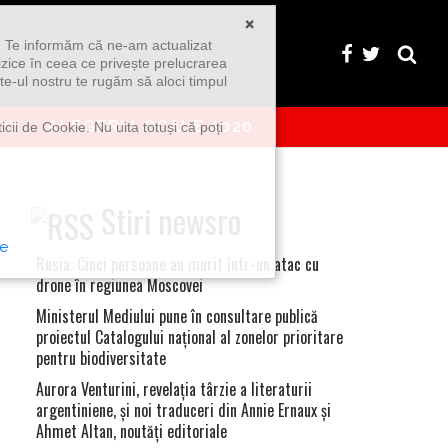
×
u. Te informăm că ne-am actualizat
izice în ceea ce privește prelucrarea
te-ul nostru te rugăm să aloci timpul
EO
ALEGERI LOCALE 2020
icii de Cookie. Nu uita totuși că poți
Stiri newsro
te
Rusia: Cinci persoane au murit într-un atac cu
drone în regiunea Moscovei
Ministerul Mediului pune în consultare publică
proiectul Catalogului naţional al zonelor prioritare
pentru biodiversitate
Aurora Venturini, revelaţia târzie a literaturii
argentiniene, şi noi traduceri din Annie Ernaux şi
Ahmet Altan, noutăţi editoriale