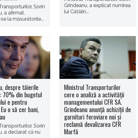
Grindeanu, a explicat numirea
Transporturilor, Sorin
lui Cătălin...
, a afirmat,
se la măsurătorile...
, despre tăierile
Ministrul Transporturilor
: 70% din bugetul
cere o analiză a activităţii
lui e pentru
managementului CFR SA.
. Eu o să cer bani,
Grindeanu anunţă achiziţii de
dau
garnituri feroviare noi şi
reclamă devalizarea CFR
Transporturilor, Sorin
Marfă
, a declarat că nu