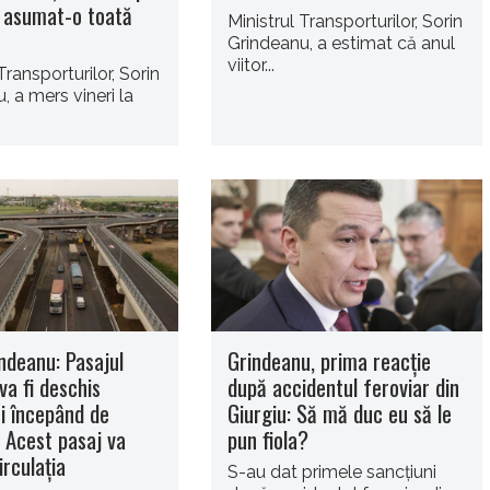
a asumat-o toată
Ministrul Transporturilor, Sorin
Grindeanu, a estimat că anul
viitor...
Transporturilor, Sorin
, a mers vineri la
ndeanu: Pasajul
Grindeanu, prima reacție
 va fi deschis
după accidentul feroviar din
ei începând de
Giurgiu: Să mă duc eu să le
 Acest pasaj va
pun fiola?
irculaţia
S-au dat primele sancțiuni