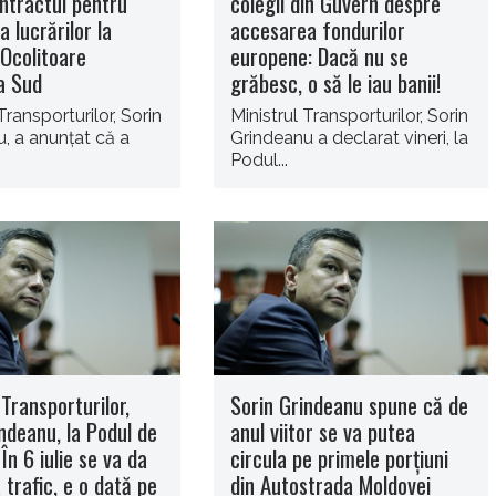
ontractul pentru
colegii din Guvern despre
a lucrărilor la
accesarea fondurilor
 Ocolitoare
europene: Dacă nu se
a Sud
grăbesc, o să le iau banii!
Transporturilor, Sorin
Ministrul Transporturilor, Sorin
, a anunţat că a
Grindeanu a declarat vineri, la
Podul...
 Transporturilor,
Sorin Grindeanu spune că de
ndeanu, la Podul de
anul viitor se va putea
 În 6 iulie se va da
circula pe primele porțiuni
 trafic, e o dată pe
din Autostrada Moldovei