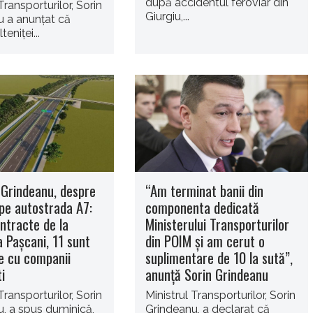
după accidentul feroviar din
Transporturilor, Sorin
Giurgiu,...
u a anunţat că
teniţei...
 Grindeanu, despre
“Am terminat banii din
 pe autostrada A7:
componenta dedicată
ntracte de la
Ministerului Transporturilor
la Paşcani, 11 sunt
din POIM şi am cerut o
e cu companii
suplimentare de 10 la sută”,
i
anunţă Sorin Grindeanu
Transporturilor, Sorin
Ministrul Transporturilor, Sorin
, a spus duminică,
Grindeanu, a declarat că