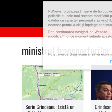
Skip to content
PSNews.ro utilizează fişiere de tip cook
politicile cu cele mai recente modificăr
datelor cu caracter personal și privind l
necesar pentru a citi și înțelege conținutu
POLITICĂ
SOCIETATE
Prin continuarea navigării pe Website-ul n
modifica în orice moment setările acestor
ministrul transporturilor
Puteți merge chiar acum și să vă exprimaț
P
Sorin Grindeanu: Există un
Grindean