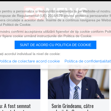
ie pentru a personaliza și îmbunătăți experiența ta pe Website-ul nostr
i propuse de Regulamentul (UE) 2016/679 privind protecția persoanelor f
ibera circulație a acestor date. Înainte de a continua navigarea pe Websi
l Politicii de Cookie.
EXTERNE
MAGAZIN
OPINII & ANALIZE
VID
ostru confirmi acceptarea utilizării fişierelor de tip cookie conform Polit
 fişiere cookie urmând instrucțiunile din Politica de Cookie.
SUNT DE ACORD CU POLITICA DE COOKIE
i acordul individual la nivel de cookie:
olitica de colectare acord cookie
Politica de confidențialita
u: A fost semnat
Sorin Grindeanu, către