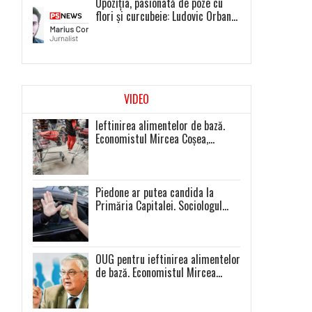
Opoziția, pasionată de poze cu
flori și curcubeie: Ludovic Orban
și Dacian Cioloș, liderii unor
proiecte politice inexistente
VIDEO
Ieftinirea alimentelor de bază.
Economistul Mircea Coșea,
sfaturi pentru români
Piedone ar putea candida la
Primăria Capitalei. Sociologul
V.Ionaș: Mă aștept la prezență
extrem de scăzută la toate
alegerile
OUG pentru ieftinirea alimentelor
de bază. Economistul Mircea
Coșea atrage atenția: „Așa se va
întâmpla cu toate celelalte
produse”