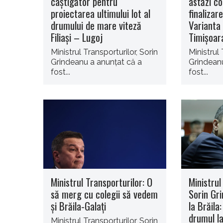
câştigător pentru
astăzi c
proiectarea ultimului lot al
finalizare
drumului de mare viteză
Varianta
Filiaşi – Lugoj
Timişoar
Ministrul Transporturilor, Sorin
Ministrul 
Grindeanu a anunţat că a
Grindeanu
fost...
fost...
Ministrul Transporturilor: O
Ministrul
să merg cu colegii să vedem
Sorin Gri
şi Brăila-Galaţi
la Brăila:
drumul la
Ministrul Transporturilor, Sorin