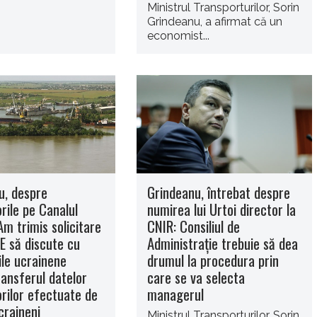
Ministrul Transporturilor, Sorin
Grindeanu, a afirmat că un
economist...
u, despre
Grindeanu, întrebat despre
rile pe Canalul
numirea lui Urtoi director la
Am trimis solicitare
CNIR: Consiliul de
E să discute cu
Administraţie trebuie să dea
ile ucrainene
drumul la procedura prin
ransferul datelor
care se va selecta
rilor efectuate de
managerul
craineni
Ministrul Transporturilor, Sorin