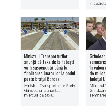
în cadrul..
Ministrul Transporturilor
Grindean
anunţă că taxa de la Feteşti
semnarea
va fi suspendată până la
în valoa
finalizarea lucrărilor la podul
de milioa
peste braţul Borcea
judeţul 
Ministrul Transporturilor, Sorin
Ministrul 
Grindeanu, a anunţat,
Grindeanu
miercuri, că taxa...
semnarea 