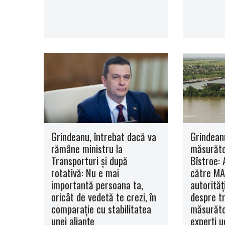
Grindeanu, întrebat dacă va
Grindean
rămâne ministru la
măsurăto
Transporturi şi după
Bîstroe: 
rotativă: Nu e mai
către MA
importantă persoana ta,
autorităţ
oricât de vedetă te crezi, în
despre t
comparaţie cu stabilitatea
măsurăto
unei alianţe
experţi u