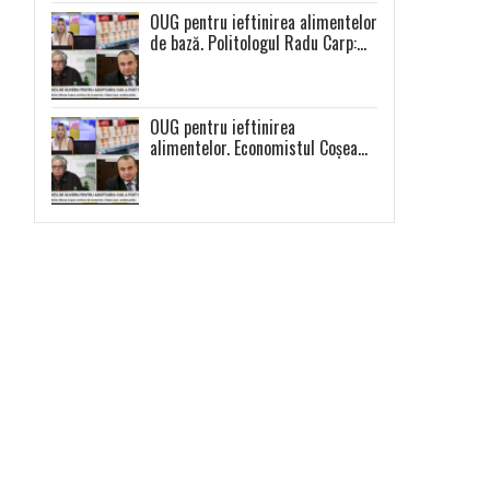
OUG pentru ieftinirea alimentelor
de bază. Politologul Radu Carp:
„Nu e o măsură populistă!”
OUG pentru ieftinirea
alimentelor. Economistul Coșea
atrage atenția: ,,Se vor scumpi
celelalte alimente și se va
produce o distorsiune a pieței”