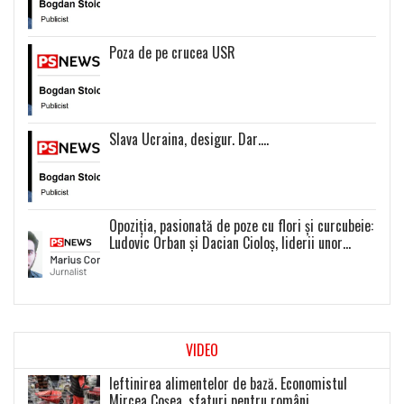
Poza de pe crucea USR
Slava Ucraina, desigur. Dar….
Opoziția, pasionată de poze cu flori și curcubeie:
Ludovic Orban și Dacian Cioloș, liderii unor
proiecte politice inexistente
VIDEO
Ieftinirea alimentelor de bază. Economistul
Mircea Coșea, sfaturi pentru români