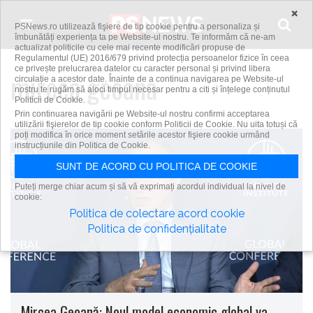
Skip to content
×
PSNews.ro utilizează fişiere de tip cookie pentru a personaliza și
îmbunătăți experiența ta pe Website-ul nostru. Te informăm că ne-am
actualizat politicile cu cele mai recente modificări propuse de
Regulamentul (UE) 2016/679 privind protecția persoanelor fizice în ceea
ce privește prelucrarea datelor cu caracter personal și privind libera
mircea geoana
circulație a acestor date. Înainte de a continua navigarea pe Website-ul
nostru te rugăm să aloci timpul necesar pentru a citi și înțelege conținutul
Politicii de Cookie.
Prin continuarea navigării pe Website-ul nostru confirmi acceptarea
utilizării fişierelor de tip cookie conform Politicii de Cookie. Nu uita totuși că
poți modifica în orice moment setările acestor fişiere cookie urmând
instrucțiunile din Politica de Cookie.
SUNT DE ACORD CU POLITICA DE COOKIE
Puteți merge chiar acum și să vă exprimați acordul individual la nivel de
cookie:
Politica de colectare acord cookie
Politica de confidențialitate
Mircea Geoană: Noul model economic global va