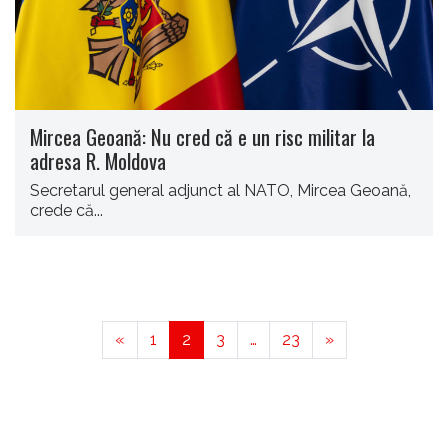
Mircea Geoană: Nu cred că e un risc militar la
adresa R. Moldova
Secretarul general adjunct al NATO, Mircea Geoană,
crede că...
«
1
2
3
…
23
»