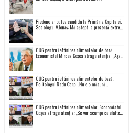
Piedone ar putea candida la Primăria Capitalei.
Sociologul V.Ionaș: Mă aștept la prezență extrem
de scăzută la toate alegerile
OUG pentru ieftinirea alimentelor de bază.
Economistul Mircea Coșea atrage atenția: „Așa
se va întâmpla cu toate celelalte produse”
OUG pentru ieftinirea alimentelor de bază.
Politologul Radu Carp: „Nu e o măsură
populistă!”
OUG pentru ieftinirea alimentelor. Economistul
Coșea atrage atenția: ,,Se vor scumpi celelalte
alimente și se va produce o distorsiune a pieței”