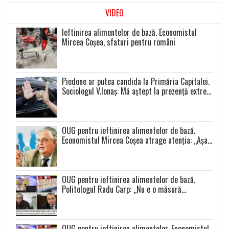
VIDEO
Ieftinirea alimentelor de bază. Economistul
Mircea Coșea, sfaturi pentru români
Piedone ar putea candida la Primăria Capitalei.
Sociologul V.Ionaș: Mă aștept la prezență extrem
de scăzută la toate alegerile
OUG pentru ieftinirea alimentelor de bază.
Economistul Mircea Coșea atrage atenția: „Așa
se va întâmpla cu toate celelalte produse”
OUG pentru ieftinirea alimentelor de bază.
Politologul Radu Carp: „Nu e o măsură
populistă!”
OUG pentru ieftinirea alimentelor. Economistul