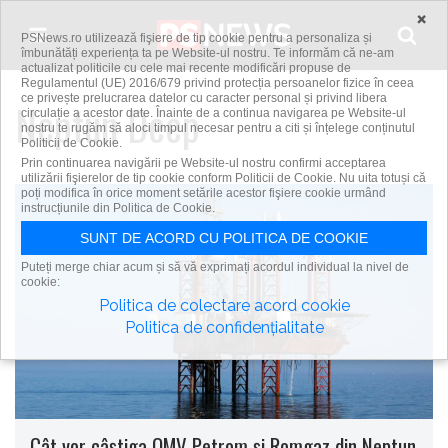
Skip to content
×
PSNews.ro utilizează fişiere de tip cookie pentru a personaliza și
îmbunătăți experiența ta pe Website-ul nostru. Te informăm că ne-am
actualizat politicile cu cele mai recente modificări propuse de
Regulamentul (UE) 2016/679 privind protecția persoanelor fizice în ceea
ce privește prelucrarea datelor cu caracter personal și privind libera
Neptun Deep
circulație a acestor date. Înainte de a continua navigarea pe Website-ul
nostru te rugăm să aloci timpul necesar pentru a citi și înțelege conținutul
Politicii de Cookie.
Prin continuarea navigării pe Website-ul nostru confirmi acceptarea
utilizării fişierelor de tip cookie conform Politicii de Cookie. Nu uita totuși că
poți modifica în orice moment setările acestor fişiere cookie urmând
instrucțiunile din Politica de Cookie.
SUNT DE ACORD CU POLITICA DE COOKIE
Puteți merge chiar acum și să vă exprimați acordul individual la nivel de
cookie:
Politica de colectare acord cookie
Politica de confidențialitate
Cât vor câștiga OMV Petrom și Romgaz din Neptun