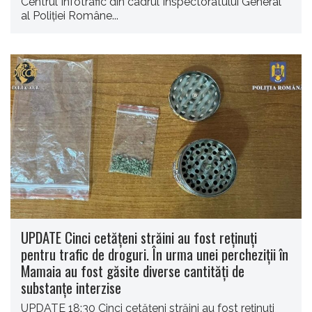
Centrul Infotrafic din cadrul Inspectoratului General
al Poliţiei Române...
UPDATE Cinci cetăţeni străini au fost reţinuţi
pentru trafic de droguri. În urma unei percheziţii în
Mamaia au fost găsite diverse cantităţi de
substanţe interzise
UPDATE 18:30 Cinci cetăţeni străini au fost reţinuţi