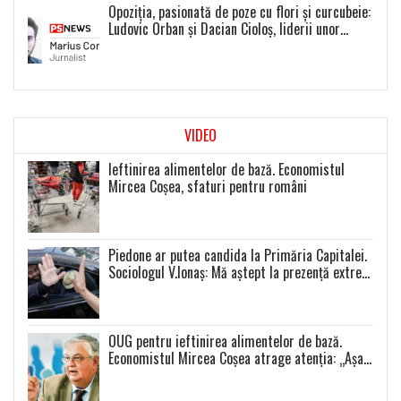
Opoziția, pasionată de poze cu flori și curcubeie:
Ludovic Orban și Dacian Cioloș, liderii unor
proiecte politice inexistente
VIDEO
Ieftinirea alimentelor de bază. Economistul
Mircea Coșea, sfaturi pentru români
Piedone ar putea candida la Primăria Capitalei.
Sociologul V.Ionaș: Mă aștept la prezență extrem
de scăzută la toate alegerile
OUG pentru ieftinirea alimentelor de bază.
Economistul Mircea Coșea atrage atenția: „Așa
se va întâmpla cu toate celelalte produse”