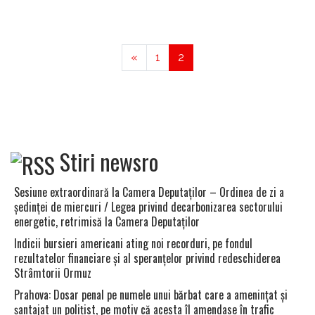
«
1
2
Stiri newsro
Sesiune extraordinară la Camera Deputaţilor – Ordinea de zi a
şedinţei de miercuri / Legea privind decarbonizarea sectorului
energetic, retrimisă la Camera Deputaţilor
Indicii bursieri americani ating noi recorduri, pe fondul
rezultatelor financiare şi al speranţelor privind redeschiderea
Strâmtorii Ormuz
Prahova: Dosar penal pe numele unui bărbat care a ameninţat şi
şantajat un poliţist, pe motiv că acesta îl amendase în trafic