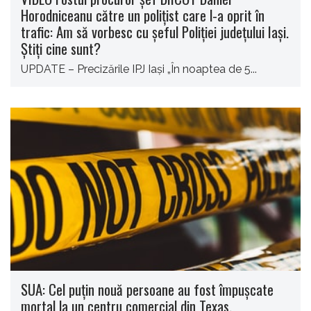
Horodniceanu către un poliţist care l-a oprit în
trafic: Am să vorbesc cu şeful Poliţiei judeţului Iaşi.
Știţi cine sunt?
UPDATE – Precizările IPJ Iaşi „În noaptea de 5...
SUA: Cel puţin nouă persoane au fost împuşcate
mortal la un centru comercial din Texas.