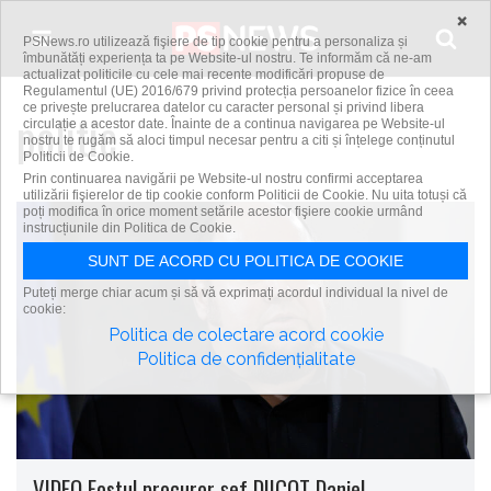
Skip to content
×
PSNews.ro utilizează fişiere de tip cookie pentru a personaliza și
îmbunătăți experiența ta pe Website-ul nostru. Te informăm că ne-am
actualizat politicile cu cele mai recente modificări propuse de
Regulamentul (UE) 2016/679 privind protecția persoanelor fizice în ceea
ce privește prelucrarea datelor cu caracter personal și privind libera
politie
circulație a acestor date. Înainte de a continua navigarea pe Website-ul
nostru te rugăm să aloci timpul necesar pentru a citi și înțelege conținutul
Politicii de Cookie.
Prin continuarea navigării pe Website-ul nostru confirmi acceptarea
utilizării fişierelor de tip cookie conform Politicii de Cookie. Nu uita totuși că
poți modifica în orice moment setările acestor fişiere cookie urmând
instrucțiunile din Politica de Cookie.
SUNT DE ACORD CU POLITICA DE COOKIE
Puteți merge chiar acum și să vă exprimați acordul individual la nivel de
cookie:
Politica de colectare acord cookie
Politica de confidențialitate
VIDEO Fostul procuror şef DIICOT Daniel