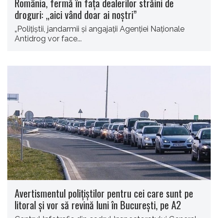
România, fermă în fața dealerilor străini de
droguri: „aici vând doar ai noștri”
„Polițiștii, jandarmii și angajații Agenției Naționale
Antidrog vor face...
Avertismentul poliţiştilor pentru cei care sunt pe
litoral şi vor să revină luni în Bucureşti, pe A2