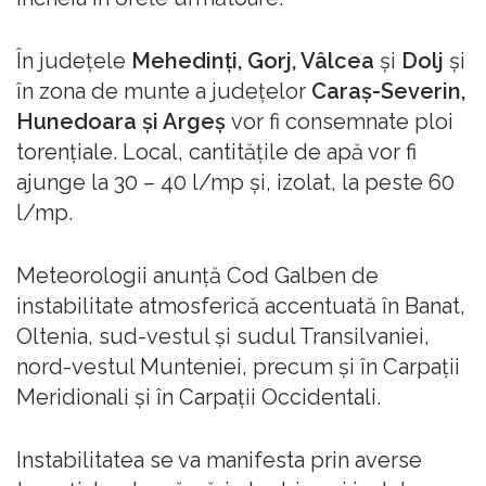
În județele
Mehedinți, Gorj, Vâlcea
și
Dolj
și
în zona de munte a județelor
Caraș-Severin,
Hunedoara și Argeș
vor fi consemnate ploi
torențiale. Local, cantitățile de apă vor fi
ajunge la 30 – 40 l/mp și, izolat, la peste 60
l/mp.
Meteorologii anunță Cod Galben de
instabilitate atmosferică accentuată în Banat,
Oltenia, sud-vestul și sudul Transilvaniei,
nord-vestul Munteniei, precum și în Carpații
Meridionali și în Carpații Occidentali.
Instabilitatea se va manifesta prin averse