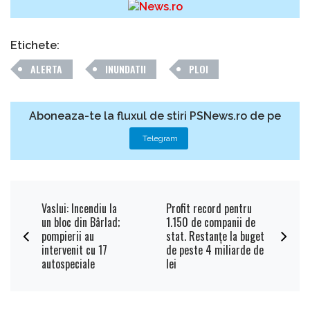
Etichete:
ALERTA
INUNDATII
PLOI
Aboneaza-te la fluxul de stiri PSNews.ro de pe
Telegram
Vaslui: Incendiu la
Profit record pentru
un bloc din Bârlad;
1.150 de companii de
pompierii au
stat. Restanțe la buget
intervenit cu 17
de peste 4 miliarde de
autospeciale
lei