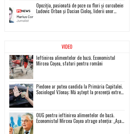
Opoziția, pasionată de poze cu flori și curcubeie:
Ludovic Orban și Dacian Cioloș, liderii unor
proiecte politice inexistente
VIDEO
Ieftinirea alimentelor de bază. Economistul
Mircea Coșea, sfaturi pentru români
Piedone ar putea candida la Primăria Capitalei.
Sociologul V.Ionaș: Mă aștept la prezență extrem
de scăzută la toate alegerile
OUG pentru ieftinirea alimentelor de bază.
Economistul Mircea Coșea atrage atenția: „Așa
se va întâmpla cu toate celelalte produse”