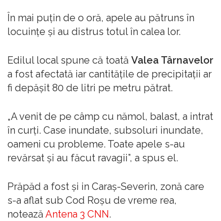
În mai puțin de o oră, apele au pătruns în
locuințe și au distrus totul în calea lor.
Edilul local spune că toată
Valea Târnavelor
a fost afectată iar cantitățile de precipitații ar
fi depășit 80 de litri pe metru pătrat.
„A venit de pe câmp cu nămol, balast, a intrat
în curți. Case inundate, subsoluri inundate,
oameni cu probleme. Toate apele s-au
revărsat și au făcut ravagii”, a spus el.
Prăpăd a fost și in Caraș-Severin, zonă care
s-a aflat sub Cod Roșu de vreme rea,
notează
Antena 3 CNN
.