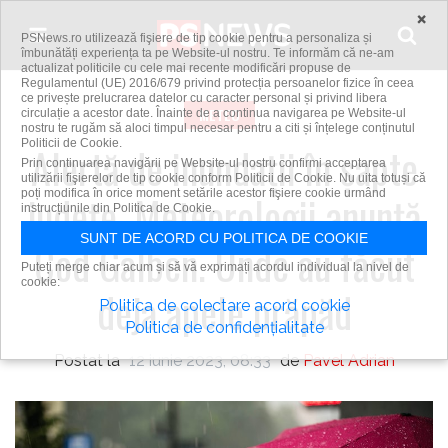
Skip to content
×
PSNews.ro utilizează fişiere de tip cookie pentru a personaliza și
îmbunătăți experiența ta pe Website-ul nostru. Te informăm că ne-am
actualizat politicile cu cele mai recente modificări propuse de
Regulamentul (UE) 2016/679 privind protecția persoanelor fizice în ceea
ce privește prelucrarea datelor cu caracter personal și privind libera
METEO
circulație a acestor date. Înainte de a continua navigarea pe Website-ul
nostru te rugăm să aloci timpul necesar pentru a citi și înțelege conținutul
Politicii de Cookie.
Alertă de inundații în șapte
Prin continuarea navigării pe Website-ul nostru confirmi acceptarea
utilizării fişierelor de tip cookie conform Politicii de Cookie. Nu uita totuși că
poți modifica în orice moment setările acestor fişiere cookie urmând
județe. Meteorologii anunță
instrucțiunile din Politica de Cookie.
SUNT DE ACORD CU POLITICA DE COOKIE
Cod Galben. Unde au făcut
Puteți merge chiar acum și să vă exprimați acordul individual la nivel de
cookie:
deja apele prăpăd
Politica de colectare acord cookie
Politica de confidențialitate
Postat la
12 iunie 2023, 08:33
de
Pavel Adrian