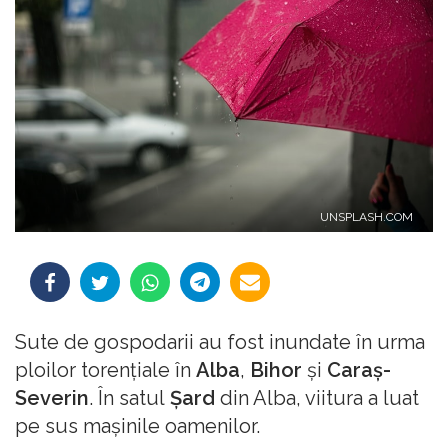
UNSPLASH.COM
Sute de gospodarii au fost inundate în urma
ploilor torențiale în
Alba
,
Bihor
şi
Caraș-
Severin
. În satul
Şard
din Alba, viitura a luat
pe sus mașinile oamenilor.