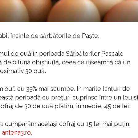
l înainte de sărbătorile de Paşte.
mul de ouă în perioada Sărbătorilor Pascale
ă de o lună obişnuită, ceea ce înseamnă că un
oximativ 30 ouă.
m ouă cu 35% mai scumpe. În marile lanţuri de
astă perioadă cu preţuri cuprinse între un leu ş
ofraj de 30 de ouă plătim, în medie, 45 de lei.
a cumpărăm același cofraj cu 15 lei mai puțin,
ă
antena3.ro.