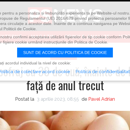
ie pentru a personaliza și îmbunătăți experiența ta pe Website-ul nostr
i propuse de Regulamentul (UE) 2016/679 privind protecția persoanelor f
ibera circulație a acestor date. Înainte de a continua navigarea pe Websi
l Politicii de Cookie.
EXTERNE
MAGAZIN
OPINII & ANALIZE
VID
ostru confirmi acceptarea utilizării fişierelor de tip cookie conform Polit
 fişiere cookie urmând instrucțiunile din Politica de Cookie.
SUNT DE ACORD CU POLITICA DE COOKIE
ECONOMIE
i acordul individual la nivel de cookie:
 cofraj cu 30 de ouă, înainte d
olitica de colectare acord cookie
Politica de confidențialita
față de anul trecut
Postat la
3 aprilie 2023, 08:55
de
Pavel Adrian