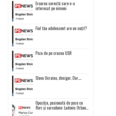
Eroarea corectă care n-a
interesat pe nimeni
Fiul tău adolescent are un cuțit?
Poza de pe crucea USR
Slava Ucraina, desigur. Dar….
Opoziția, pasionată de poze cu
flori și curcubeie: Ludovic Orban
și Dacian Cioloș, liderii unor