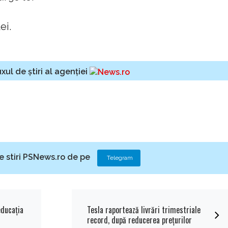
ei.
xul de știri al agenției
e stiri PSNews.ro de pe
Telegram
educaţia
Tesla raportează livrări trimestriale
record, după reducerea preţurilor