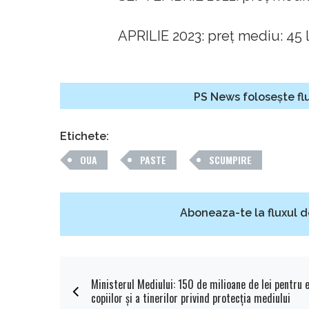
APRILIE 2023: preț mediu: 45 l
PS News folosește flu
Etichete:
OUA
PASTE
SCUMPIRE
Aboneaza-te la fluxul d
Ministerul Mediului: 150 de milioane de lei pentru 
copiilor şi a tinerilor privind protecţia mediului