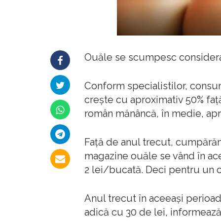
Ouăle se scumpesc considerabi
Conform specialistilor, consu
creşte cu aproximativ 50% faţ
român mănâncă, în medie, apr
Față de anul trecut, cumpără
magazine ouăle se vând în ace
2 lei/bucată. Deci pentru un c
Anul trecut în aceeași perioad
adică cu 30 de lei, informeaz