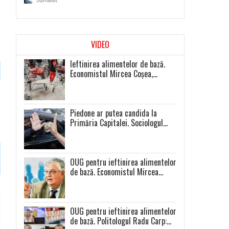
proiecte politice inexistente
VIDEO
Ieftinirea alimentelor de bază.
Economistul Mircea Coșea,
sfaturi pentru români
Piedone ar putea candida la
Primăria Capitalei. Sociologul
V.Ionaș: Mă aștept la prezență
extrem de scăzută la toate
alegerile
OUG pentru ieftinirea alimentelor
de bază. Economistul Mircea
Coșea atrage atenția: „Așa se va
întâmpla cu toate celelalte
produse”
OUG pentru ieftinirea alimentelor
de bază. Politologul Radu Carp: