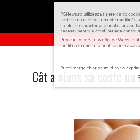
Skip to content
PSNews.ro utilizează fişiere de tip cook
politicile cu cele mai recente modificăr
datelor cu caracter personal și privind l
necesar pentru a citi și înțelege conținutu
POLITICĂ
SOCIETATE
Prin continuarea navigării pe Website-ul n
modifica în orice moment setările acestor
Puteți merge chiar acum și să vă exprimaț
Cât a ajuns să coste un
P