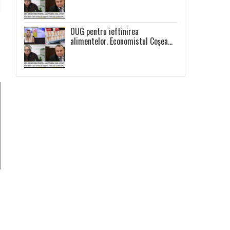
„Nu e o măsură populistă!”
OUG pentru ieftinirea
alimentelor. Economistul Coșea
atrage atenția: ,,Se vor scumpi
celelalte alimente și se va
produce o distorsiune a pieței”