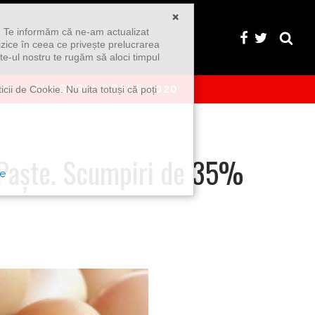
×
u. Te informăm că ne-am actualizat
izice în ceea ce privește prelucrarea
te-ul nostru te rugăm să aloci timpul
EO
ALEGERI LOCALE 2020
icii de Cookie. Nu uita totuși că poți
e Paște. Scumpiri de 35%
te