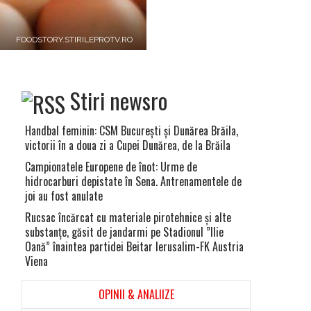
FOODSTORY.STIRILEPROTV.RO
Stiri newsro
Handbal feminin: CSM Bucureşti şi Dunărea Brăila,
victorii în a doua zi a Cupei Dunărea, de la Brăila
Campionatele Europene de înot: Urme de
hidrocarburi depistate în Sena. Antrenamentele de
joi au fost anulate
Rucsac încărcat cu materiale pirotehnice şi alte
i
substanţe, găsit de jandarmi pe Stadionul ”Ilie
Oană” înaintea partidei Beitar Ierusalim-FK Austria
Viena
OPINII & ANALIIZE