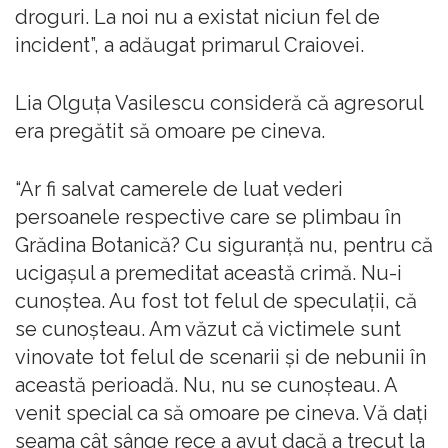
droguri. La noi nu a existat niciun fel de
incident”, a adăugat primarul Craiovei.
Lia Olguţa Vasilescu consideră că agresorul
era pregătit să omoare pe cineva.
“Ar fi salvat camerele de luat vederi
persoanele respective care se plimbau în
Grădina Botanică? Cu siguranţă nu, pentru că
ucigaşul a premeditat această crimă. Nu-i
cunoştea. Au fost tot felul de speculaţii, că
se cunoşteau. Am văzut că victimele sunt
vinovate tot felul de scenarii şi de nebunii în
această perioadă. Nu, nu se cunoşteau. A
venit special ca să omoare pe cineva. Vă daţi
seama cât sânge rece a avut dacă a trecut la