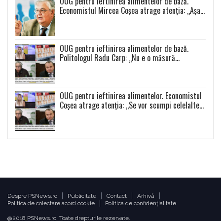
OUG pentru ieftinirea alimentelor de bază.
Economistul Mircea Coșea atrage atenția: „Așa
se va întâmpla cu toate celelalte produse”
OUG pentru ieftinirea alimentelor de bază.
Politologul Radu Carp: „Nu e o măsură
populistă!”
OUG pentru ieftinirea alimentelor. Economistul
Coșea atrage atenția: ,,Se vor scumpi celelalte
alimente și se va produce o distorsiune a pieței”
Despre PSNews.ro
Publicitate
Contact
Arhivă
Politica de colectare acord cookie
Politica de confidențialitate
@2018 PSNews.ro. Toate drepturile rezervate.