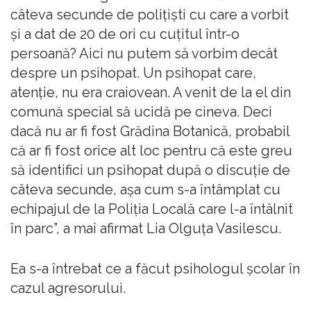
câteva secunde de poliţişti cu care a vorbit
şi a dat de 20 de ori cu cuţitul într-o
persoană? Aici nu putem să vorbim decât
despre un psihopat. Un psihopat care,
atenţie, nu era craiovean. A venit de la el din
comună special să ucidă pe cineva. Deci
dacă nu ar fi fost Grădina Botanică, probabil
că ar fi fost orice alt loc pentru că este greu
să identifici un psihopat după o discuţie de
câteva secunde, aşa cum s-a întâmplat cu
echipajul de la Poliţia Locală care l-a întâlnit
în parc”, a mai afirmat Lia Olguţa Vasilescu.
Ea s-a întrebat ce a făcut psihologul şcolar în
cazul agresorului.