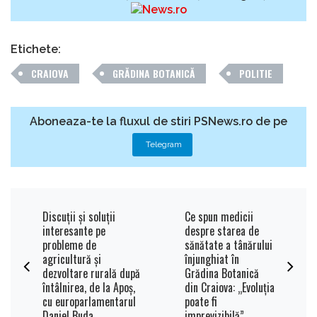
Etichete:
CRAIOVA
GRĂDINA BOTANICĂ
POLITIE
Aboneaza-te la fluxul de stiri PSNews.ro de pe
Telegram
Discuţii şi soluţii
Ce spun medicii
interesante pe
despre starea de
probleme de
sănătate a tânărului
agricultură şi
înjunghiat în
dezvoltare rurală după
Grădina Botanică
întâlnirea, de la Apoş,
din Craiova: „Evoluția
cu europarlamentarul
poate fi
Daniel Buda
imprevizibilă”