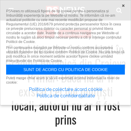
Skip to content
×
PSNews.ro utilizează fişiere de tip cookie pentru a personaliza și
îmbunătăți experiența ta pe Website-ul nostru. Te informăm că ne-am
actualizat politicile cu cele mai recente modificări propuse de
Regulamentul (UE) 2016/679 privind protecția persoanelor fizice în ceea
ce privește prelucrarea datelor cu caracter personal și privind libera
DOLJ
ȘTIRI LOCALE
circulație a acestor date. Înainte de a continua navigarea pe Website-ul
nostru te rugăm să aloci timpul necesar pentru a citi și înțelege conținutul
Politicii de Cookie.
Cazul tinerilor înjunghiaţi în
Prin continuarea navigării pe Website-ul nostru confirmi acceptarea
utilizării fişierelor de tip cookie conform Politicii de Cookie. Nu uita totuși că
Grădina Botanică din Craiova
poți modifica în orice moment setările acestor fişiere cookie urmând
instrucțiunile din Politica de Cookie.
SUNT DE ACORD CU POLITICA DE COOKIE
– Primar: Dacă nu ar fi
Puteți merge chiar acum și să vă exprimați acordul individual la nivel de
cookie:
existat cei doi poliţişti
Politica de colectare acord cookie
Politica de confidențialitate
locali, autorul nu ar fi fost
prins