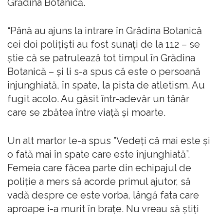
Grădina Botanică.
“Până au ajuns la intrare în Grădina Botanică
cei doi poliţişti au fost sunaţi de la 112 – se
ştie că se patrulează tot timpul în Grădina
Botanică – şi li s-a spus că este o persoană
înjunghiată, în spate, la pista de atletism. Au
fugit acolo. Au găsit într-adevăr un tânăr
care se zbătea între viaţă şi moarte.
Un alt martor le-a spus ”Vedeţi că mai este şi
o fată mai în spate care este înjunghiată”.
Femeia care făcea parte din echipajul de
poliţie a mers să acorde primul ajutor, să
vadă despre ce este vorba, lângă fata care
aproape i-a murit în braţe. Nu vreau să ştiţi