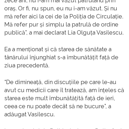
zece ani, nu i-am mai văzut patrulând prin
oraş. Or fi, nu spun, eu nu i-am văzut. Şi nu
mă refer aici la cei de la Poliţia de Circulaţie.
Mă refer pur şi simplu la patrulă de ordine
publică”, a mai declarat Lia Olguţa Vasilescu.
Ea a menţionat şi că starea de sănătate a
tânărului înjunghiat s-a îmbunătăţit faţă de
ziua precedentă.
“De dimineaţă, din discuţiile pe care le-au
avut cu medicii care îl tratează, am înţeles că
starea este mult îmbunătăţită faţă de ieri,
ceea ce nu poate decât să ne bucure”, a
adăugat Vasilescu.