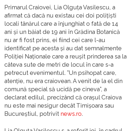
Primarul Craiovei, Lia Olguţa Vasilescu, a
afirmat că dacă nu existau cei doi poliţişti
locali tânărul care a înjunghiat o fată de 14
ani şi un băiat de 19 ani în Grădina Botanică
nu ar fi fost prins, ei fiind cei care l-au
identificat pe acesta şi au dat semnalmente
Poliţiei Naţionale care a reuşit prinderea sa la
câteva sute de metri de locul în care s-a
petrecut evenimentul. ”Un psihopat care,
atenţie, nu era craiovean. A venit de la el din
comună special să ucidă pe cineva”, a
declarat edilul, precizând că oraşul Craiova
nu este mai nesigur decât Timişoara sau
Bucureştiul, potrivit
news.ro
.
Lia Olguţa Vasilescu s-a referit joi, în cadrul