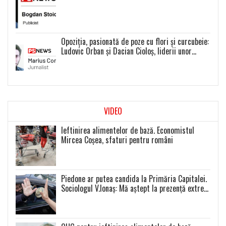
Opoziția, pasionată de poze cu flori și curcubeie:
Ludovic Orban și Dacian Cioloș, liderii unor
proiecte politice inexistente
VIDEO
Ieftinirea alimentelor de bază. Economistul
Mircea Coșea, sfaturi pentru români
Piedone ar putea candida la Primăria Capitalei.
Sociologul V.Ionaș: Mă aștept la prezență extrem
de scăzută la toate alegerile