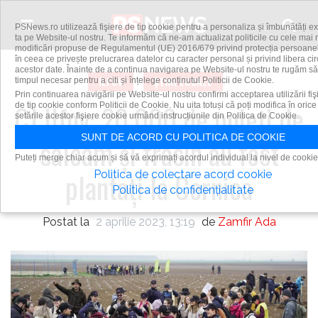
Skip to content
PSNews.ro utilizează fişiere de tip cookie pentru a personaliza și îmbunătăți e
ta pe Website-ul nostru. Te informăm că ne-am actualizat politicile cu cele mai 
modificări propuse de Regulamentul (UE) 2016/679 privind protecția persoanelo
în ceea ce privește prelucrarea datelor cu caracter personal și privind libera cir
acestor date. Înainte de a continua navigarea pe Website-ul nostru te rugăm să
ILFOV
ȘTIRI LOCALE
timpul necesar pentru a citi și înțelege conținutul Politicii de Cookie.
Prin continuarea navigării pe Website-ul nostru confirmi acceptarea utilizării fiş
CJ Ilfov: 20.000 de puieţi de
de tip cookie conform Politicii de Cookie. Nu uita totuși că poți modifica în ori
setările acestor fişiere cookie urmând instrucțiunile din Politica de Cookie.
SUNT DE ACORD CU POLITICA DE COOKIE
salcâm şi frasin au fost
Puteți merge chiar acum și să vă exprimați acordul individual la nivel de cookie
plantaţi la Cernica
Politica de colectare acord cookie
Politica de confidențialitate
Postat la
2 aprilie 2023, 13:19
de
Zamfir Ada