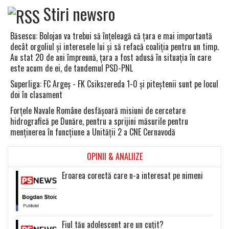
Stiri newsro
Băsescu: Bolojan va trebui să înţeleagă că ţara e mai importantă
decât orgoliul şi interesele lui şi să refacă coaliţia pentru un timp.
Au stat 20 de ani împreună, ţara a fost adusă în situaţia în care
este acum de ei, de tandemul PSD-PNL
Superliga: FC Argeş - FK Csikszereda 1-0 şi piteştenii sunt pe locul
doi în clasament
Forţele Navale Române desfăşoară misiuni de cercetare
hidrografică pe Dunăre, pentru a sprijini măsurile pentru
menţinerea în funcţiune a Unităţii 2 a CNE Cernavodă
OPINII & ANALIIZE
Eroarea corectă care n-a interesat pe nimeni
Fiul tău adolescent are un cuțit?