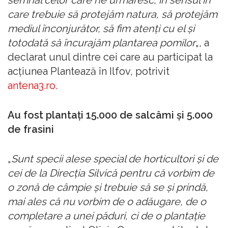
semnal celor care ne urmăresc, în sensul în
care trebuie să protejăm natura, să protejăm
mediul înconjurător, să fim atenţi cu el şi
totodată să încurajăm plantarea pomilor
„, a
declarat unul dintre cei care au participat la
acţiunea Plantează în Ilfov, potrivit
antena3.ro.
Au fost plantaţi 15.000 de salcâmi şi 5.000
de frasini
„
Sunt specii alese special de horticultori şi de
cei de la Direcţia Silvică pentru că vorbim de
o zonă de câmpie şi trebuie să se şi prindă,
mai ales că nu vorbim de o adăugare, de o
completare a unei păduri, ci de o plantaţie