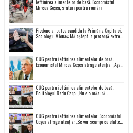
Ieftinirea alimentelor de bază. Economistul
Mircea Coșea, sfaturi pentru români
Piedone ar putea candida la Primăria Capitalei.
Sociologul V.Ionaș: Mă aștept la prezență extrem
de scăzută la toate alegerile
OUG pentru ieftinirea alimentelor de bază.
Economistul Mircea Coșea atrage atenția: „Așa
se va întâmpla cu toate celelalte produse”
OUG pentru ieftinirea alimentelor de bază.
Politologul Radu Carp: „Nu e o măsură
populistă!”
OUG pentru ieftinirea alimentelor. Economistul
Coșea atrage atenția: ,,Se vor scumpi celelalte
alimente și se va produce o distorsiune a pieței”