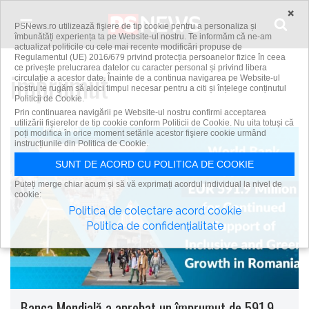
Skip to content
×
PSNews.ro utilizează fişiere de tip cookie pentru a personaliza și
îmbunătăți experiența ta pe Website-ul nostru. Te informăm că ne-am
actualizat politicile cu cele mai recente modificări propuse de
Regulamentul (UE) 2016/679 privind protecția persoanelor fizice în ceea
ce privește prelucrarea datelor cu caracter personal și privind libera
imprumut
circulație a acestor date. Înainte de a continua navigarea pe Website-ul
nostru te rugăm să aloci timpul necesar pentru a citi și înțelege conținutul
Politicii de Cookie.
Prin continuarea navigării pe Website-ul nostru confirmi acceptarea
utilizării fişierelor de tip cookie conform Politicii de Cookie. Nu uita totuși că
poți modifica în orice moment setările acestor fişiere cookie urmând
instrucțiunile din Politica de Cookie.
SUNT DE ACORD CU POLITICA DE COOKIE
Puteți merge chiar acum și să vă exprimați acordul individual la nivel de
cookie:
Politica de colectare acord cookie
Politica de confidențialitate
Banca Mondială a aprobat un împrumut de 591,9