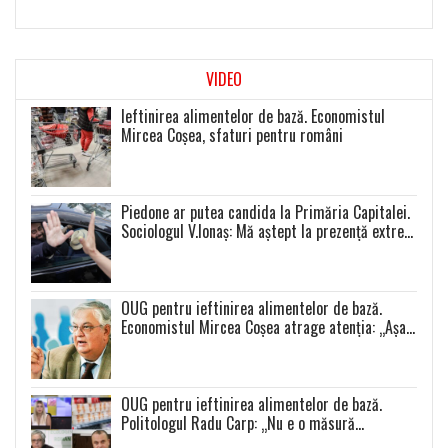
VIDEO
Ieftinirea alimentelor de bază. Economistul
Mircea Coșea, sfaturi pentru români
Piedone ar putea candida la Primăria Capitalei.
Sociologul V.Ionaș: Mă aștept la prezență extrem
de scăzută la toate alegerile
OUG pentru ieftinirea alimentelor de bază.
Economistul Mircea Coșea atrage atenția: „Așa
se va întâmpla cu toate celelalte produse”
OUG pentru ieftinirea alimentelor de bază.
Politologul Radu Carp: „Nu e o măsură
populistă!”