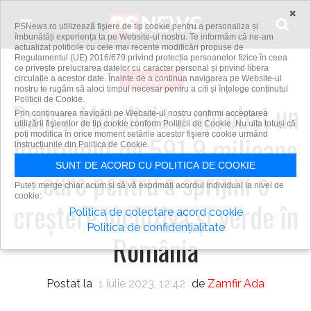
Skip to content
×
PSNews.ro utilizează fişiere de tip cookie pentru a personaliza și
îmbunătăți experiența ta pe Website-ul nostru. Te informăm că ne-am
actualizat politicile cu cele mai recente modificări propuse de
Regulamentul (UE) 2016/679 privind protecția persoanelor fizice în ceea
ce privește prelucrarea datelor cu caracter personal și privind libera
ECONOMIE
circulație a acestor date. Înainte de a continua navigarea pe Website-ul
nostru te rugăm să aloci timpul necesar pentru a citi și înțelege conținutul
Politicii de Cookie.
Banca Mondială a aprobat un
Prin continuarea navigării pe Website-ul nostru confirmi acceptarea
utilizării fişierelor de tip cookie conform Politicii de Cookie. Nu uita totuși că
împrumut de 591,9 milioane
poți modifica în orice moment setările acestor fişiere cookie urmând
instrucțiunile din Politica de Cookie.
SUNT DE ACORD CU POLITICA DE COOKIE
euro pentru a sprijini o
Puteți merge chiar acum și să vă exprimați acordul individual la nivel de
cookie:
creştere incluzivă şi verde în
Politica de colectare acord cookie
Politica de confidențialitate
România
Postat la
1 iulie 2023, 12:42
de
Zamfir Ada