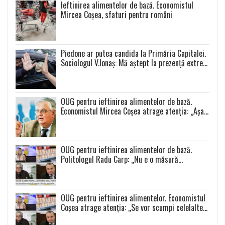
Ieftinirea alimentelor de bază. Economistul
Mircea Coșea, sfaturi pentru români
Piedone ar putea candida la Primăria Capitalei.
Sociologul V.Ionaș: Mă aștept la prezență extrem
de scăzută la toate alegerile
OUG pentru ieftinirea alimentelor de bază.
Economistul Mircea Coșea atrage atenția: „Așa
se va întâmpla cu toate celelalte produse”
OUG pentru ieftinirea alimentelor de bază.
Politologul Radu Carp: „Nu e o măsură
populistă!”
OUG pentru ieftinirea alimentelor. Economistul
Coșea atrage atenția: ,,Se vor scumpi celelalte
alimente și se va produce o distorsiune a pieței”