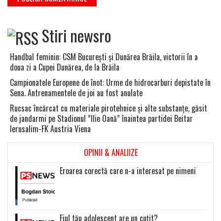
Stiri newsro
Handbal feminin: CSM Bucureşti şi Dunărea Brăila, victorii în a
doua zi a Cupei Dunărea, de la Brăila
Campionatele Europene de înot: Urme de hidrocarburi depistate în
Sena. Antrenamentele de joi au fost anulate
Rucsac încărcat cu materiale pirotehnice şi alte substanţe, găsit
de jandarmi pe Stadionul ”Ilie Oană” înaintea partidei Beitar
Ierusalim-FK Austria Viena
OPINII & ANALIIZE
Eroarea corectă care n-a interesat pe nimeni
Fiul tău adolescent are un cuțit?