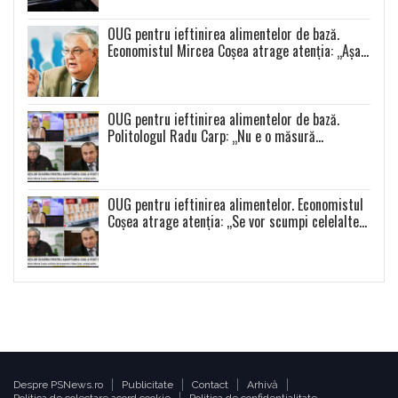
OUG pentru ieftinirea alimentelor de bază.
Economistul Mircea Coșea atrage atenția: „Așa
se va întâmpla cu toate celelalte produse”
OUG pentru ieftinirea alimentelor de bază.
Politologul Radu Carp: „Nu e o măsură
populistă!”
OUG pentru ieftinirea alimentelor. Economistul
Coșea atrage atenția: ,,Se vor scumpi celelalte
alimente și se va produce o distorsiune a pieței”
Despre PSNews.ro
Publicitate
Contact
Arhivă