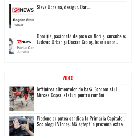
Slava Ucraina, desigur. Dar….
Opoziția, pasionată de poze cu flori și curcubeie:
Ludovic Orban și Dacian Cioloș, liderii unor
proiecte politice inexistente
VIDEO
Ieftinirea alimentelor de bază. Economistul
Mircea Coșea, sfaturi pentru români
Piedone ar putea candida la Primăria Capitalei.
Sociologul V.Ionaș: Mă aștept la prezență extrem
de scăzută la toate alegerile