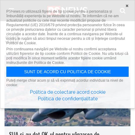
Skip to content
×
PSNews.ro utilizează fişiere de tip cookie pentru a personaliza și
îmbunătăți experiența ta pe Website-ul nostru. Te informăm că ne-am
actualizat politicile cu cele mai recente modificări propuse de
Regulamentul (UE) 2016/679 privind protecția persoanelor fizice în ceea
ce privește prelucrarea datelor cu caracter personal și privind libera
sua
circulație a acestor date. Înainte de a continua navigarea pe Website-ul
nostru te rugăm să aloci timpul necesar pentru a citi și înțelege conținutul
Politicii de Cookie.
Prin continuarea navigării pe Website-ul nostru confirmi acceptarea
utilizării fişierelor de tip cookie conform Politicii de Cookie. Nu uita totuși că
poți modifica în orice moment setările acestor fişiere cookie urmând
instrucțiunile din Politica de Cookie.
SUNT DE ACORD CU POLITICA DE COOKIE
Puteți merge chiar acum și să vă exprimați acordul individual la nivel de
cookie:
Politica de colectare acord cookie
Politica de confidențialitate
SUA și-au dat OK-ul pentru vânzarea de