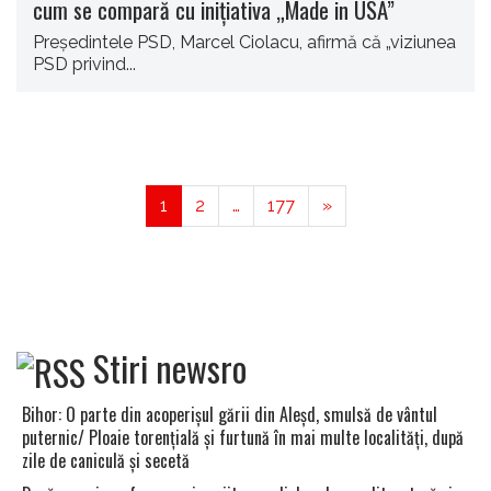
cum se compară cu inițiativa „Made in USA”
Preşedintele PSD, Marcel Ciolacu, afirmă că „viziunea
PSD privind...
1
2
…
177
»
Stiri newsro
Bihor: O parte din acoperişul gării din Aleşd, smulsă de vântul
puternic/ Ploaie torenţială şi furtună în mai multe localităţi, după
zile de caniculă şi secetă