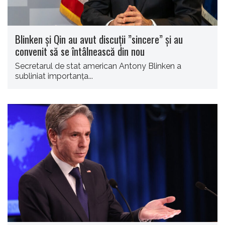
Blinken şi Qin au avut discuţii ”sincere” şi au
convenit să se întâlnească din nou
Secretarul de stat american Antony Blinken a
subliniat importanţa...