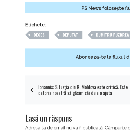
PS News folosește flu
Etichete:
DECES
DEPUTAT
DUMITRU PUZDREA
Aboneaza-te la fluxul d
Iohannis: Situaţia din R. Moldova este critică. Este
datoria noastră să găsim căi de a o ajuta
Lasă un răspuns
Adresa ta de email nu va fi publicată.
Câmpurile o