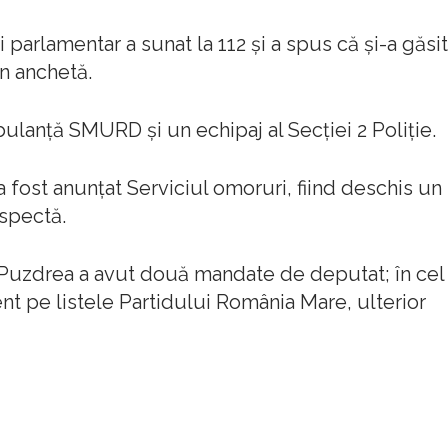
ui parlamentar a sunat la 112 şi a spus că şi-a găsit
n anchetă.
bulanţă SMURD şi un echipaj al Secţiei 2 Poliţie.
fost anunţat Serviciul omoruri, fiind deschis un
spectă.
 Puzdrea a avut două mandate de deputat; în cel
ent pe listele Partidului România Mare, ulterior