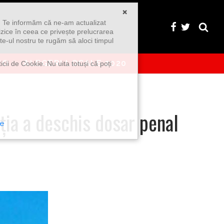
×
u. Te informăm că ne-am actualizat
izice în ceea ce privește prelucrarea
te-ul nostru te rugăm să aloci timpul
EO
ALEGERI LOCALE 2020
icii de Cookie. Nu uita totuși că poți
ţia a deschis dosar penal
te