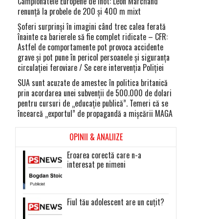
Campionatele Europene de înot: Léon Marchand
renunţă la probele de 200 şi 400 m mixt
Şoferi surprinşi în imagini când trec calea ferată
înainte ca barierele să fie complet ridicate – CFR:
Astfel de comportamente pot provoca accidente
grave şi pot pune în pericol persoanele şi siguranţa
circulaţiei feroviare / Se cere intervenţia Poliţiei
SUA sunt acuzate de amestec în politica britanică
prin acordarea unei subvenţii de 500.000 de dolari
pentru cursuri de „educaţie publică”. Temeri că se
încearcă „exportul” de propagandă a mişcării MAGA
OPINII & ANALIIZE
Eroarea corectă care n-a
interesat pe nimeni
Fiul tău adolescent are un cuțit?