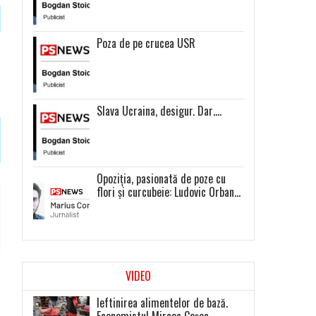
Poza de pe crucea USR
Slava Ucraina, desigur. Dar….
Opoziția, pasionată de poze cu
flori și curcubeie: Ludovic Orban
și Dacian Cioloș, liderii unor
proiecte politice inexistente
VIDEO
Ieftinirea alimentelor de bază.
Economistul Mircea Coșea,