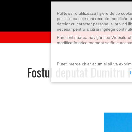
Skip to content
PSNews.ro utilizează fişiere de tip cook
politicile cu cele mai recente modificăr
datelor cu caracter personal și privind l
necesar pentru a citi și înțelege conținutu
POLITICĂ
SOCIETATE
Prin continuarea navigării pe Website-ul n
modifica în orice moment setările acestor
Puteți merge chiar acum și să vă exprimaț
Fostul deputat Dumitru P
P