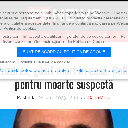
ie pentru a personaliza și îmbunătăți experiența ta pe Website-ul nostr
i propuse de Regulamentul (UE) 2016/679 privind protecția persoanelor f
ibera circulație a acestor date. Înainte de a continua navigarea pe Websi
l Politicii de Cookie.
EXTERNE
MAGAZIN
OPINII & ANALIZE
VID
ostru confirmi acceptarea utilizării fişierelor de tip cookie conform Polit
 fişiere cookie urmând instrucțiunile din Politica de Cookie.
SUNT DE ACORD CU POLITICA DE COOKIE
POLITICĂ
i acordul individual la nivel de cookie:
uzdrea, găsit mort în casă. Poli
olitica de colectare acord cookie
Politica de confidențialita
pentru moarte suspectă
Postat la
28 iunie 2023, 12:16
de
Oana Voicu