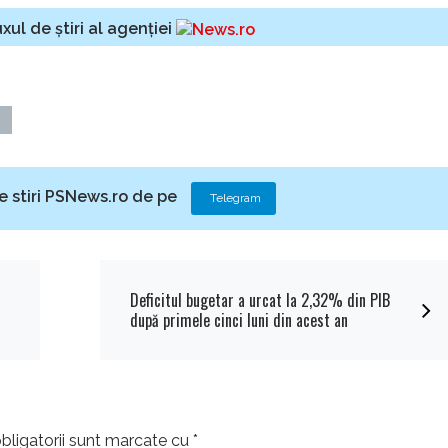
xul de știri al agenției
e stiri PSNews.ro de pe
Telegram
Deficitul bugetar a urcat la 2,32% din PIB
după primele cinci luni din acest an
bligatorii sunt marcate cu
*