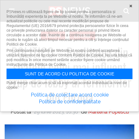
Skip to content
×
PSNews.ro utilizează fişiere de tip cookie pentru a personaliza și
îmbunătăți experiența ta pe Website-ul nostru. Te informăm că ne-am
actualizat politicile cu cele mai recente modificări propuse de
Regulamentul (UE) 2016/679 privind protecția persoanelor fizice în ceea
ce privește prelucrarea datelor cu caracter personal și privind libera
EUROPA
EXTERNE
circulație a acestor date. Înainte de a continua navigarea pe Website-ul
nostru te rugăm să aloci timpul necesar pentru a citi și înțelege conținutul
Politicii de Cookie.
POLITICO – Realitatea din
Prin continuarea navigării pe Website-ul nostru confirmi acceptarea
utilizării fişierelor de tip cookie conform Politicii de Cookie. Nu uita totuși că
poți modifica în orice moment setările acestor fişiere cookie urmând
spatele celui mai influent
instrucțiunile din Politica de Cookie.
SUNT DE ACORD CU POLITICA DE COOKIE
grup de lobby al fermierilor
Puteți merge chiar acum și să vă exprimați acordul individual la nivel de
cookie:
din Europa
Politica de colectare acord cookie
Politica de confidențialitate
Postat la
29 iunie 2023, 16:36
de
Marilena Popescu