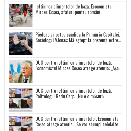
Ieftinirea alimentelor de bază. Economistul
Mircea Coșea, sfaturi pentru români
Piedone ar putea candida la Primăria Capitalei.
Sociologul V.Ionaș: Mă aștept la prezență extrem
de scăzută la toate alegerile
OUG pentru ieftinirea alimentelor de bază.
Economistul Mircea Coșea atrage atenția: „Așa
se va întâmpla cu toate celelalte produse”
OUG pentru ieftinirea alimentelor de bază.
Politologul Radu Carp: „Nu e o măsură
populistă!”
OUG pentru ieftinirea alimentelor. Economistul
Coșea atrage atenția: ,,Se vor scumpi celelalte
alimente și se va produce o distorsiune a pieței”