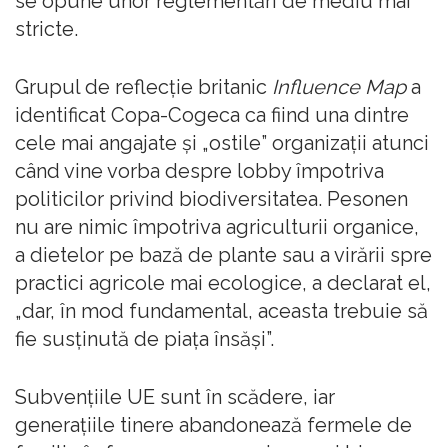
se opune unor reglementări de mediu mai
stricte.
Grupul de reflecție britanic
Influence Map
a
identificat Copa-Cogeca ca fiind una dintre
cele mai angajate și „ostile” organizații atunci
când vine vorba despre lobby împotriva
politicilor privind biodiversitatea. Pesonen
nu are nimic împotriva agriculturii organice,
a dietelor pe bază de plante sau a virării spre
practici agricole mai ecologice, a declarat el,
„dar, în mod fundamental, aceasta trebuie să
fie susținută de piața însăși”.
Subvențiile UE sunt în scădere, iar
generațiile tinere abandonează fermele de