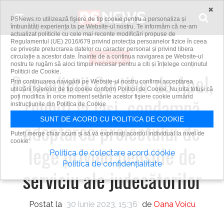
Skip to content
×
PSNews.ro utilizează fişiere de tip cookie pentru a personaliza și
îmbunătăți experiența ta pe Website-ul nostru. Te informăm că ne-am
actualizat politicile cu cele mai recente modificări propuse de
Regulamentul (UE) 2016/679 privind protecția persoanelor fizice în ceea
ce privește prelucrarea datelor cu caracter personal și privind libera
JUSTITIE
circulație a acestor date. Înainte de a continua navigarea pe Website-ul
nostru te rugăm să aloci timpul necesar pentru a citi și înțelege conținutul
Politicii de Cookie.
Președinții Curților de Apel,
Prin continuarea navigării pe Website-ul nostru confirmi acceptarea
utilizării fişierelor de tip cookie conform Politicii de Cookie. Nu uita totuși că
poți modifica în orice moment setările acestor fişiere cookie urmând
reuniţi la Iaşi, condamnă
instrucțiunile din Politica de Cookie.
SUNT DE ACORD CU POLITICA DE COOKIE
adoptarea proiectului de
Puteți merge chiar acum și să vă exprimați acordul individual la nivel de
cookie:
lege privind pensiile de
Politica de colectare acord cookie
Politica de confidențialitate
serviciu ale judecătorilor
Postat la
30 iunie 2023, 15:36
de
Oana Voicu