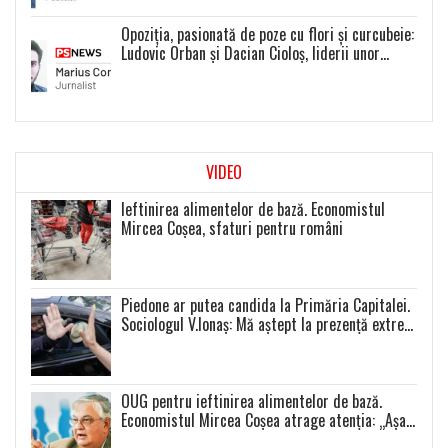
Opoziția, pasionată de poze cu flori și curcubeie:
Ludovic Orban și Dacian Cioloș, liderii unor
proiecte politice inexistente
VIDEO
Ieftinirea alimentelor de bază. Economistul
Mircea Coșea, sfaturi pentru români
Piedone ar putea candida la Primăria Capitalei.
Sociologul V.Ionaș: Mă aștept la prezență extrem
de scăzută la toate alegerile
OUG pentru ieftinirea alimentelor de bază.
Economistul Mircea Coșea atrage atenția: „Așa
se va întâmpla cu toate celelalte produse”