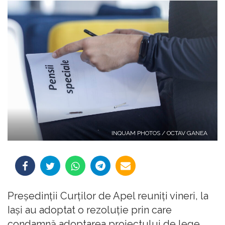
INQUAM PHOTOS / OCTAV GANEA
Preşedinţii Curţilor de Apel reuniţi vineri, la
Iaşi au adoptat o rezoluţie prin care
condamnă adoptarea proiectului de lege