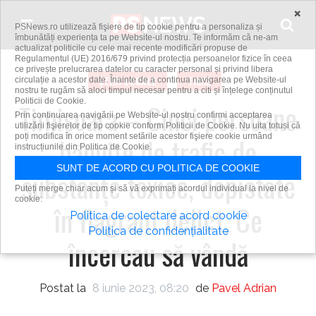
Skip to content
×
PSNews.ro utilizează fişiere de tip cookie pentru a personaliza și
îmbunătăți experiența ta pe Website-ul nostru. Te informăm că ne-am
actualizat politicile cu cele mai recente modificări propuse de
Regulamentul (UE) 2016/679 privind protecția persoanelor fizice în ceea
ce privește prelucrarea datelor cu caracter personal și privind libera
ȘTIRI LOCALE
TIMIȘ
circulație a acestor date. Înainte de a continua navigarea pe Website-ul
nostru te rugăm să aloci timpul necesar pentru a citi și înțelege conținutul
Politicii de Cookie.
Timişoara – Cinci persoane
Prin continuarea navigării pe Website-ul nostru confirmi acceptarea
utilizării fişierelor de tip cookie conform Politicii de Cookie. Nu uita totuși că
poți modifica în orice moment setările acestor fişiere cookie urmând
bănuite de trafic de
instrucțiunile din Politica de Cookie.
SUNT DE ACORD CU POLITICA DE COOKIE
substanţe toxice, depistate
Puteți merge chiar acum și să vă exprimați acordul individual la nivel de
cookie:
în flagrant delict. Ce
Politica de colectare acord cookie
Politica de confidențialitate
încercau să vândă
Postat la
8 iunie 2023, 08:20
de
Pavel Adrian