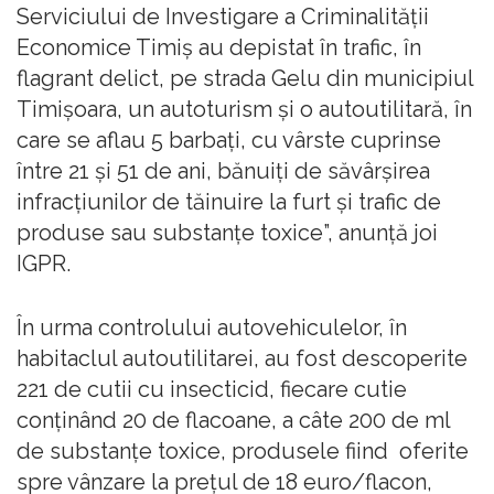
Serviciului de Investigare a Criminalităţii
Economice Timiş au depistat în trafic, în
flagrant delict, pe strada Gelu din municipiul
Timişoara, un autoturism şi o autoutilitară, în
care se aflau 5 barbaţi, cu vârste cuprinse
între 21 şi 51 de ani, bănuiţi de săvârşirea
infracţiunilor de tăinuire la furt şi trafic de
produse sau substanţe toxice”, anunţă joi
IGPR.
În urma controlului autovehiculelor, în
habitaclul autoutilitarei, au fost descoperite
221 de cutii cu insecticid, fiecare cutie
conţinând 20 de flacoane, a câte 200 de ml
de substanţe toxice, produsele fiind oferite
spre vânzare la preţul de 18 euro/flacon,