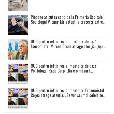
Piedone ar putea candida la Primăria Capitalei.
Sociologul V.Ionaș: Mă aștept la prezență extrem
de scăzută la toate alegerile
OUG pentru ieftinirea alimentelor de bază.
Economistul Mircea Coșea atrage atenția: „Așa
se va întâmpla cu toate celelalte produse”
OUG pentru ieftinirea alimentelor de bază.
Politologul Radu Carp: „Nu e o măsură
populistă!”
OUG pentru ieftinirea alimentelor. Economistul
Coșea atrage atenția: ,,Se vor scumpi celelalte
alimente și se va produce o distorsiune a pieței”