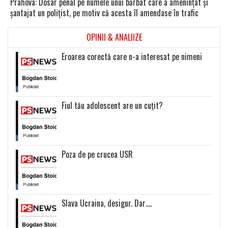
Prahova: Dosar penal pe numele unui bărbat care a ameninţat şi
şantajat un poliţist, pe motiv că acesta îl amendase în trafic
OPINII & ANALIIZE
Eroarea corectă care n-a interesat pe nimeni
Fiul tău adolescent are un cuțit?
Poza de pe crucea USR
Slava Ucraina, desigur. Dar….