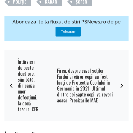
POLIȚIE
RADAR
ȘOFER
Aboneaza-te la fluxul de stiri PSNews.ro de pe
Telegram
Întârzieri
de peste
Firea, despre cazul soţilor
două ore,
Furdui ai căror copii au fost
sâmbătă,
luaţi de Protecţia Copilului în
din cauza
Germania în 2021: Ultimul
unor
dintre cei şapte copii va reveni
defecţiuni,
acasă. Precizările MAE
la două
trenuri CFR