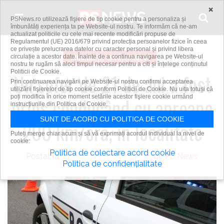
Skip to content
×
PSNews.ro utilizează fişiere de tip cookie pentru a personaliza și
îmbunătăți experiența ta pe Website-ul nostru. Te informăm că ne-am
actualizat politicile cu cele mai recente modificări propuse de
Regulamentul (UE) 2016/679 privind protecția persoanelor fizice în ceea
ce privește prelucrarea datelor cu caracter personal și privind libera
SIGURANȚA CETĂȚEANULUI
circulație a acestor date. Înainte de a continua navigarea pe Website-ul
nostru te rugăm să aloci timpul necesar pentru a citi și înțelege conținutul
Politicii de Cookie.
Un șofer de 21 de ani a fost
Prin continuarea navigării pe Website-ul nostru confirmi acceptarea
utilizării fişierelor de tip cookie conform Politicii de Cookie. Nu uita totuși că
poți modifica în orice moment setările acestor fişiere cookie urmând
prins conducând cu aproape
instrucțiunile din Politica de Cookie.
SUNT DE ACORD CU POLITICA DE COOKIE
200 km/oră, în localitate
Puteți merge chiar acum și să vă exprimați acordul individual la nivel de
cookie:
Politica de colectare acord cookie
Postat la
11 februarie 2023, 14:00
de
PS News
Politica de confidențialitate