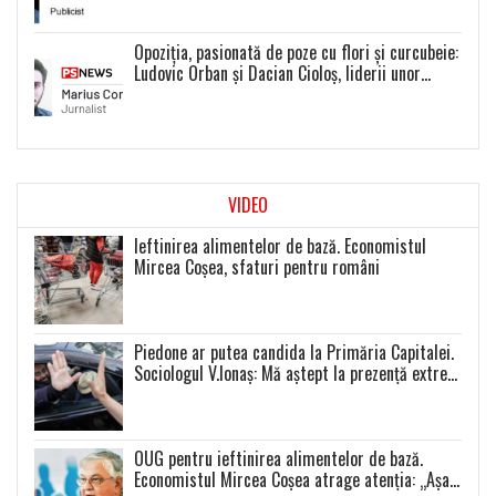
Opoziția, pasionată de poze cu flori și curcubeie:
Ludovic Orban și Dacian Cioloș, liderii unor
proiecte politice inexistente
VIDEO
Ieftinirea alimentelor de bază. Economistul
Mircea Coșea, sfaturi pentru români
Piedone ar putea candida la Primăria Capitalei.
Sociologul V.Ionaș: Mă aștept la prezență extrem
de scăzută la toate alegerile
OUG pentru ieftinirea alimentelor de bază.
Economistul Mircea Coșea atrage atenția: „Așa